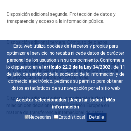
Disposición adicional segunda. Protección de datos y
transparencia y acceso a la información pública.
Disposición adicional tercera. Cómputo de plazos.
Esta web utiliza cookies de terceros y propias para
optimizar el servicio, no recaba ni cede datos de carácter
personal de los usuarios sin su conocimiento. Conforme a
Disposición adicional cuarta. Procedimiento en relación
lo dispuesto en el
artículo 22.2 de la Ley 34/2002
, de 11
con las competencias atribuidas a la Agencia Española
de julio, de servicios de la sociedad de la información y de
de Protección de Datos por otras leyes.
comercio electrónico, pedimos su permiso para obtener
datos estadísticos de su navegación por el sitio web
Disposición adicional quinta. Autorización judicial en
Aceptar seleccionadas
|
Aceptar todas
|
Más
relación con decisiones de la Comisión Europea en
información
materia de transferencia internacional de datos.
Necesarias|
Estadísticas|
Detalle