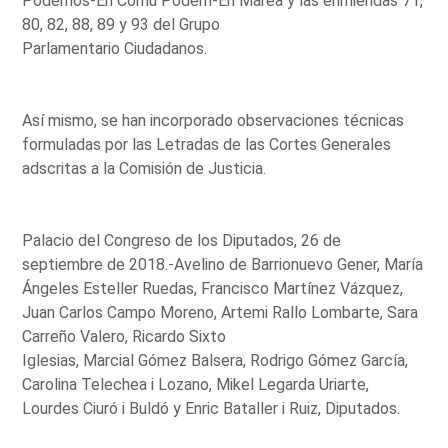
Podemos-En Comú Podem-En Marea y las enmiendas 71,
80, 82, 88, 89 y 93 del Grupo
Parlamentario Ciudadanos.
Así mismo, se han incorporado observaciones técnicas
formuladas por las Letradas de las Cortes Generales
adscritas a la Comisión de Justicia.
Palacio del Congreso de los Diputados, 26 de
septiembre de 2018.-Avelino de Barrionuevo Gener, María
Ángeles Esteller Ruedas, Francisco Martínez Vázquez,
Juan Carlos Campo Moreno, Artemi Rallo Lombarte, Sara
Carreño Valero, Ricardo Sixto
Iglesias, Marcial Gómez Balsera, Rodrigo Gómez García,
Carolina Telechea i Lozano, Mikel Legarda Uriarte,
Lourdes Ciuró i Buldó y Enric Bataller i Ruiz, Diputados.