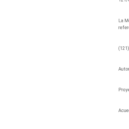
La Me
refer
(121)
Autor
Proye
Acue