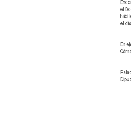
Encom
el Bo
hábil
el dí
En ej
Cáma
Palac
Diput