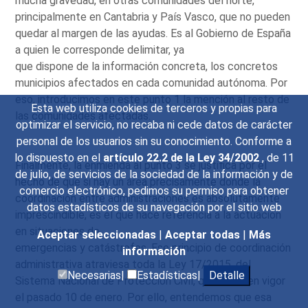
mucha gravedad, en otras comunidades del norte,
principalmente en Cantabria y País Vasco, que no pueden
quedar al margen de las ayudas. Es al Gobierno de España
a quien le corresponde delimitar, ya
que dispone de la información concreta, los concretos
municipios afectados en cada comunidad autónoma. Por
eso, introducimos en este punto 1 la mención al resto de
Esta web utiliza cookies de terceros y propias para
las comunidades afectadas.
optimizar el servicio, no recaba ni cede datos de carácter
personal de los usuarios sin su conocimiento. Conforme a
lo dispuesto en el
artículo 22.2 de la Ley 34/2002
, de 11
Finalmente, la enmienda al punto 3 se justifica por el
de julio, de servicios de la sociedad de la información y de
hecho de que si hay un área precisamente donde la
comercio electrónico, pedimos su permiso para obtener
coordinación entre administraciones es absolutamente
datos estadísticos de su navegación por el sitio web
imprescindible, es el que hace referencia a la actuación
en situaciones de
Aceptar seleccionadas
|
Aceptar todas
|
Más
emergencias y catástrofes. Ese principio de coordinación
información
administrativa atraviesa toda la Ley 17/2015, del
Necesarias|
Estadísticas|
Detalle
Sistema Nacional de Protección Civil, que entró en vigor
el pasado 10 de enero. Por ello, entendemos que esa