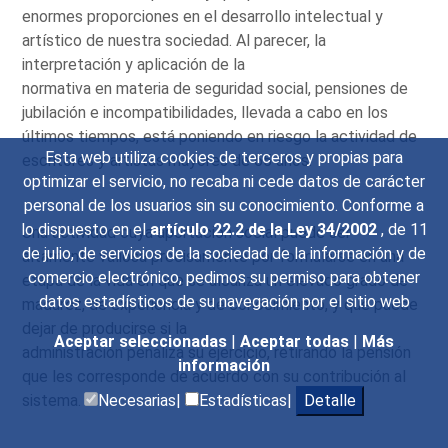
enormes proporciones en el desarrollo intelectual y
artístico de nuestra sociedad. Al parecer, la
interpretación y aplicación de la
normativa en materia de seguridad social, pensiones de
jubilación e incompatibilidades, llevada a cabo en los
últimos tiempos, está poniendo en riesgo la actividad de
Esta web utiliza cookies de terceros y propias para
escritores y artistas mayores de 65 años.
optimizar el servicio, no recaba ni cede datos de carácter
personal de los usuarios sin su conocimiento. Conforme a
lo dispuesto en el
artículo 22.2 de la Ley 34/2002
, de 11
Una actividad cuya aportación social puede ser
de julio, de servicios de la sociedad de la información y de
altamente valiosa precisamente por formularse en una
comercio electrónico, pedimos su permiso para obtener
etapa de la vida en que se alcanza un elevado grado de
datos estadísticos de su navegación por el sitio web
madurez, de experiencia y de conocimiento, y que puede
dejar de producirse si la
Aceptar seleccionadas
|
Aceptar todas
|
Más
administración penaliza su ejercicio, retirando la pensión
información
que les corresponde de acuerdo con su contribución al
sistema.
Necesarias|
Estadísticas|
Detalle