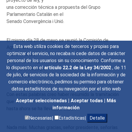
proyecto de ley, y
una corrección técnica a propuesta del Grupo
Parlamentario Catalán en el
Senado Convergència i Unió.
El mismo día 28 de mayo se reunió la Comisión de
Esta web utiliza cookies de terceros y propias para
Agricultura, Pesca y Alimentación y emitió dictamen
optimizar el servicio, no recaba ni cede datos de carácter
sobre el citado
personal de los usuarios sin su conocimiento. Conforme a
proyecto de ley, sin introducir modificaciones en el
lo dispuesto en el
artículo 22.2 de la Ley 34/2002
, de 11
informe emitido por
de julio, de servicios de la sociedad de la información y de
la ponencia.
comercio electrónico, pedimos su permiso para obtener
datos estadísticos de su navegación por el sitio web
Con estas palabras creo haber resumido la tramitación
Aceptar seleccionadas
|
Aceptar todas
|
Más
que
información
hasta ahora se ha llevado a cabo.
Necesarias|
Estadísticas|
Detalle
Nada más. Muchas gracias, señor presidente, señorías.