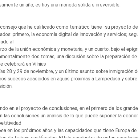
amente un año, es hoy una moneda sólida e irreversible.
consejo que he calificado como temático tiene -su proyecto de
ados: primero, la economía digital de innovación y servicios; seg
ado al
rzo de la unión económica y monetaria, y un cuarto, bajo el epí
mentalmente dos temas, una discusión sobre la preparación de la
e celebrará en Vilnius
ías 28 y 29 de noviembre, y un último asunto sobre inmigración
cos sucesos acaecidos en aguas próximas a Lampedusa y sobre e
ición.
ndo en el proyecto de conclusiones, en el primero de los grandes 
n las conclusiones un análisis de lo que puede suponer la economí
etitividad
ea en los próximos años y las capacidades que tiene Europa de
os de trabajo cualificados. El hilo conductor de estas conclusio