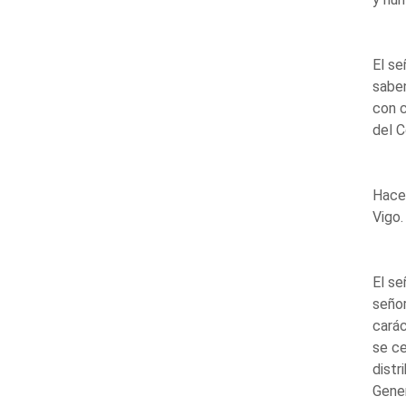
El se
saben
con c
del C
Hace,
Vigo.
El s
señor
carác
se ce
distr
Gener