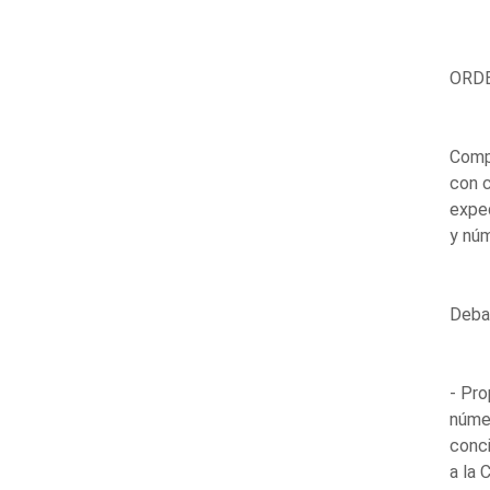
ORDE
Compa
con c
expe
y nú
Debat
- Pro
númer
conci
a la 