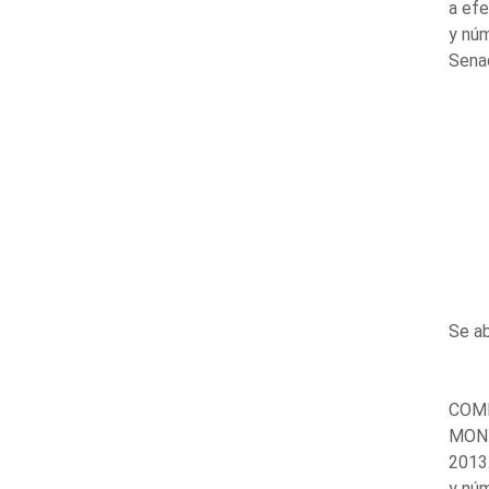
a ef
y nú
Sena
Se ab
COMP
MONT
2013
y nú