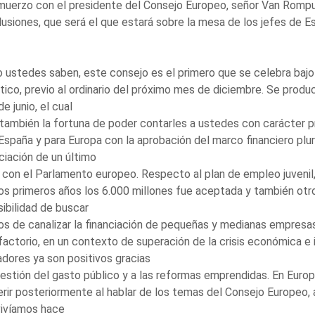
muerzo con el presidente del Consejo Europeo, señor Van Rompuy
usiones, que será el que estará sobre la mesa de los jefes de E
ustedes saben, este consejo es el primero que se celebra bajo 
ico, previo al ordinario del próximo mes de diciembre. Se prod
e junio, el cual
también la fortuna de poder contarles a ustedes con carácter pr
España y para Europa con la aprobación del marco financiero plu
iación de un último
 con el Parlamento europeo. Respecto al plan de empleo juvenil,
os primeros años los 6.000 millones fue aceptada y también ot
sibilidad de buscar
s de canalizar la financiación de pequeñas y medianas empresas
factorio, en un contexto de superación de la crisis económica e i
adores ya son positivos gracias
gestión del gasto público y a las reformas emprendidas. En Euro
erir posteriormente al hablar de los temas del Consejo Europeo, av
vivíamos hace