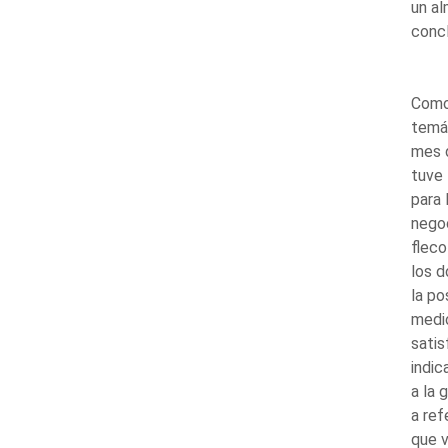
un al
concl
Como 
temát
mes d
tuve 
para 
negoc
fleco
los d
la po
medio
satis
indic
a la 
a ref
que 