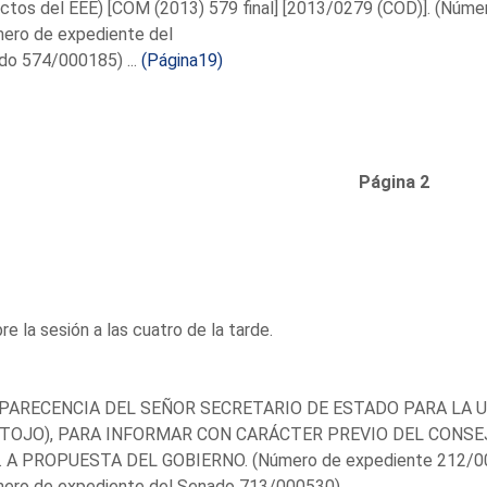
ectos del EEE) [COM (2013) 579 final] [2013/0279 (COD)]. (Nú
mero de expediente del
do 574/000185) ...
(Página19)
Página 2
re la sesión a las cuatro de la tarde.
ARECENCIA DEL SEÑOR SECRETARIO DE ESTADO PARA LA U
OJO), PARA INFORMAR CON CARÁCTER PREVIO DEL CONSEJ
. A PROPUESTA DEL GOBIERNO. (Número de expediente 212/
mero de expediente del Senado 713/000530).