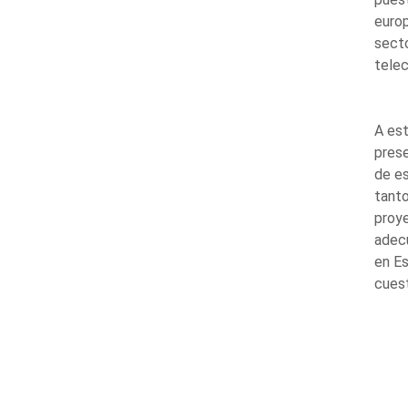
europ
secto
telec
A est
prese
de es
tanto
proye
adec
en Es
cuest