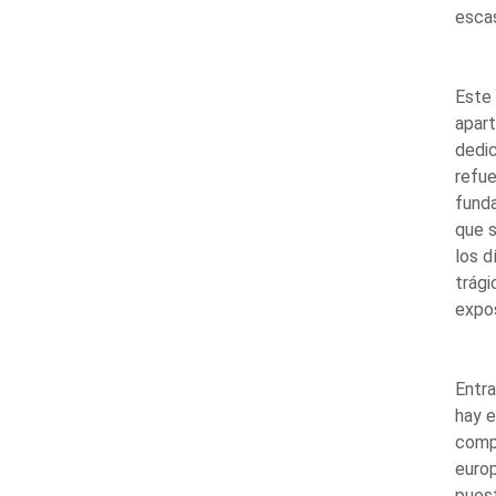
escas
Este 
apart
dedic
refue
funda
que s
los d
trági
expos
Entra
hay e
comp
europ
puest