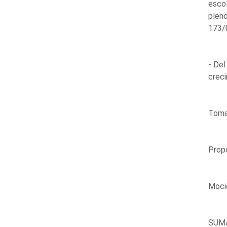
escol
pleno
173/0
- Del
creci
Toma 
Propo
Mocio
SUM