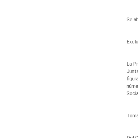
Se ab
Exclu
La Pr
Junta
figu
númer
Socia
Toma 
Del G