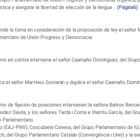
ística y asegurar la libertad de elección de la lengua ...
(Página6)
nde la toma en consideración de la proposición de ley el señor 
mentario de Unión Progreso y Democracia.
rno en contra interviene el señor Caamaño Domínguez, del Grupo
ca el señor Martínez Gorriarán y duplica el señor Caamaño Domí
rno de fijación de posiciones intervienen la señora Barkos Berrue
ndez Davila, y los señores Tardà i Coma e Iñarritu García, del G
o Parlamentario
 (EAJ-PNV); Coscubiela Conesa, del Grupo Parlamentario de IU, I
h, del Grupo Parlamentario Catalán (Convergència i Unió) y la s