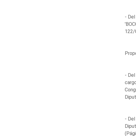
- Del
'BOCG
122/0
Propo
- Del
cargo
Cong
Diput
- Del
Diput
(Pági