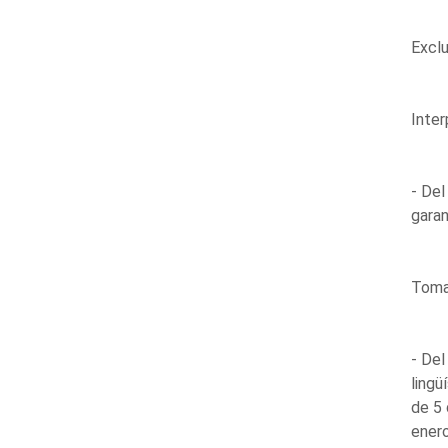
Exclu
Inter
- Del
garan
Toma 
- Del
lingü
de 5
ener