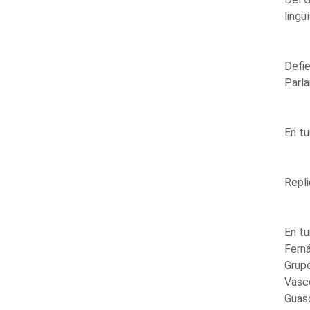
lingü
Defie
Parla
En tu
Repli
En tu
Ferná
Grup
Vasco
Guasc