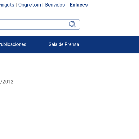
inguts
|
Ongi etorri
|
Benvidos
Enlaces
Publicaciones
Sala de Prensa
09/2012