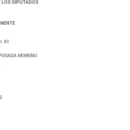
E LOS DIPUTADOS
ANENTE
m. 61
S POSADA MORENO
7
2