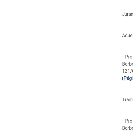
Juram
Acuer
- Pro
Borbó
121/0
(Pági
Trami
- Pro
Borbó