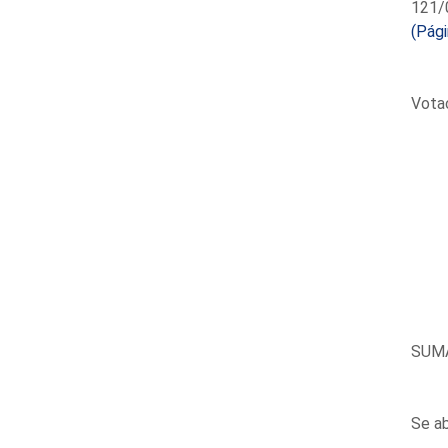
121/0
(Pági
Votac
SUM
Se ab