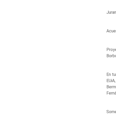
Juram
Acuer
Proye
Borbó
En tu
EUiA,
Berm
Ferná
Somet