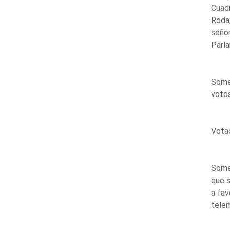
Cuadr
Roda,
señor
Parla
Somet
votos
Votac
Somet
que s
a fav
telem