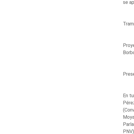
se ap
Trami
Proye
Borbó
Prese
En tu
Pérez
(Conv
Moya,
Parla
PNV);