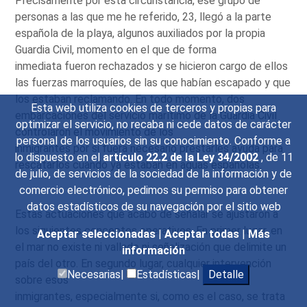
Precisamente por esta circunstancia, ese grupo de
personas a las que me he referido, 23, llegó a la parte
española de la playa, algunos auxiliados por la propia
Guardia Civil, momento en el que de forma
inmediata fueron rechazados y se hicieron cargo de ellos
las fuerzas marroquíes, de las que habían escapado y que
los estaban reclamando. En todo momento, dos
Esta web utiliza cookies de terceros y propias para
embarcaciones del servicio marítimo de la Guardia Civil
optimizar el servicio, no recaba ni cede datos de carácter
controlaron el movimiento de los
personal de los usuarios sin su conocimiento. Conforme a
inmigrantes por si fuera necesario prestarles ayuda para
lo dispuesto en el
artículo 22.2 de la Ley 34/2002
, de 11
rescatarlos cuando ya estaban en aguas españolas.
de julio, de servicios de la sociedad de la información y de
comercio electrónico, pedimos su permiso para obtener
datos estadísticos de su navegación por el sitio web
Estas actuaciones que acabo de señalar se ajustaron a
los siguientes conceptos operativos. En primer lugar, en
Aceptar seleccionadas
|
Aceptar todas
|
Más
el mar no existe ni vallado ni señalización que delimite un
información
país del otro. En segundo lugar, cualquier intervención
Necesarias|
Estadísticas|
Detalle
sobre esos
inmigrantes, especialmente si, como es el caso, se trata