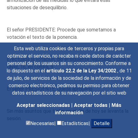
armonización de las medidas lo que evitará esas
situaciones de desequilibrio.
El señor PRESIDENTE: Procede que sometamos a
votación el texto de la ponencia.
Esta web utiliza cookies de terceros y propias para
optimizar el servicio, no recaba ni cede datos de carácter
Efectuada la votación, dio el siguiente resultado: votos a
personal de los usuarios sin su conocimiento. Conforme a
favor, 16; en contra, 9.
lo dispuesto en el
artículo 22.2 de la Ley 34/2002
, de 11
de julio, de servicios de la sociedad de la información y de
comercio electrónico, pedimos su permiso para obtener
El señor PRESIDENTE: Queda aprobado.
datos estadísticos de su navegación por el sitio web
Aceptar seleccionadas
|
Aceptar todas
|
Más
Sin más asuntos que tratar en el día de hoy se levanta la
información
sesión.
Necesarias|
Estadísticas|
Detalle