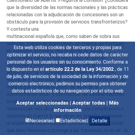
Cuestionario de Abertis. Pregunta la Comisión: ¿Considera
que la diversidad de las normas nacionales y las prácticas
relacionadas con la adjudicación de concesiones son un
obstáculo para la provisión de servicios transfronterizos?
Y contesta una
multinacional española que, como saben de sobra sus
señorías, trabaja en Reino Unido, en Francia, en Portugal,
Esta web utiliza cookies de terceros y propias para
en Alemania, etcétera: Hasta donde estamos
optimizar el servicio, no recaba ni cede datos de carácter
concernidos por la actual diversidad de normas
personal de los usuarios sin su conocimiento. Conforme a
nacionales y prácticas relacionadas con la
lo dispuesto en el
artículo 22.2 de la Ley 34/2002
, de 11
adjudicación de concesiones, no crean un obstáculo
de julio, de servicios de la sociedad de la información y de
relevante a la provisión de servicios transfronterizos. De
comercio electrónico, pedimos su permiso para obtener
manera que si desde el punto de vista de la
datos estadísticos de su navegación por el sitio web
Administración local -y son muchas las administraciones
locales o las asociaciones que las
Aceptar seleccionadas
|
Aceptar todas
|
Más
representan- nos dicen que esto es una complicación o
información
tenemos en cuenta lo que dicen las grandes empresas -
Necesarias|
Estadísticas|
Detalle
ni siquiera las españolas, ¡ojo!, porque podríamos pensar
que esto favorece o protege a las francesas, no lo sé-, lo