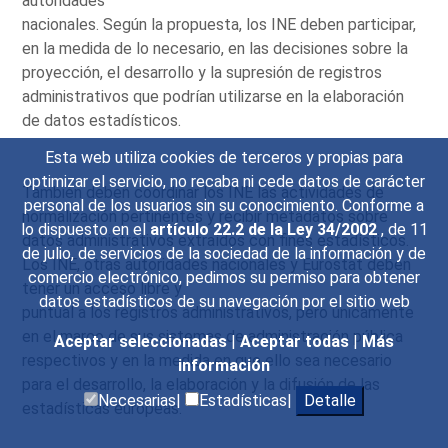
autoridades
nacionales. Según la propuesta, los INE deben participar,
en la medida de lo necesario, en las decisiones sobre la
proyección, el desarrollo y la supresión de registros
administrativos que podrían utilizarse en la elaboración
de datos estadísticos.
Esta web utiliza cookies de terceros y propias para
optimizar el servicio, no recaba ni cede datos de carácter
También deben coordinar los INE las actividades de
personal de los usuarios sin su conocimiento. Conforme a
normalización pertinentes y recibir metadatos sobre
lo dispuesto en el
artículo 22.2 de la Ley 34/2002
, de 11
datos administrativos extraídos con fines estadísticos.
de julio, de servicios de la sociedad de la información y de
Los INE, otras autoridades nacionales y Eurostat deben
comercio electrónico, pedimos su permiso para obtener
tener un acceso libre y
datos estadísticos de su navegación por el sitio web
puntual a los registros administrativos, pero únicamente
en el marco de sus sistemas de administración pública
Aceptar seleccionadas
|
Aceptar todas
|
Más
respectivos y en la medida en que ello sea necesario
información
para el desarrollo, la elaboración y la difusión de las
Necesarias|
Estadísticas|
Detalle
estadísticas europeas.