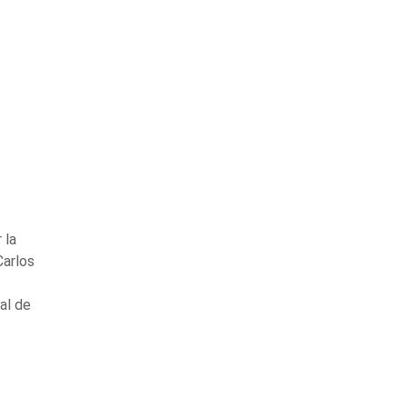
 la
Carlos
al de