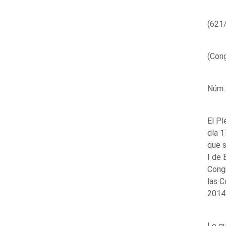
(621
(Cong
Núm.
El Pl
día 1
que s
I de 
Congr
las C
2014
Lo qu