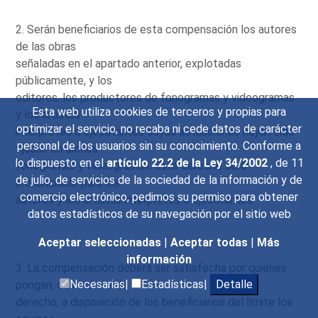
2. Serán beneficiarios de esta compensación los autores
de las obras
señaladas en el apartado anterior, explotadas
públicamente, y los
editores, los productores de fonogramas y videogramas
Esta web utiliza cookies de terceros y propias para
y los artistas
optimizar el servicio, no recaba ni cede datos de carácter
intérpretes o ejecutantes cuyas actuaciones hayan sido
personal de los usuarios sin su conocimiento. Conforme a
fijadas en dichos
lo dispuesto en el
artículo 22.2 de la Ley 34/2002
, de 11
fonogramas y videogramas. Este derecho será
de julio, de servicios de la sociedad de la información y de
irrenunciable para los
comercio electrónico, pedimos su permiso para obtener
autores y los artistas intérpretes o ejecutantes.
datos estadísticos de su navegación por el sitio web
Aceptar seleccionadas
|
Aceptar todas
|
Más
información
3. La compensación deberá ser satisfecha por quienes
Necesarias|
Estadísticas|
Detalle
pongan, de hecho o de
derecho, a disposición de los beneficiarios del límite los