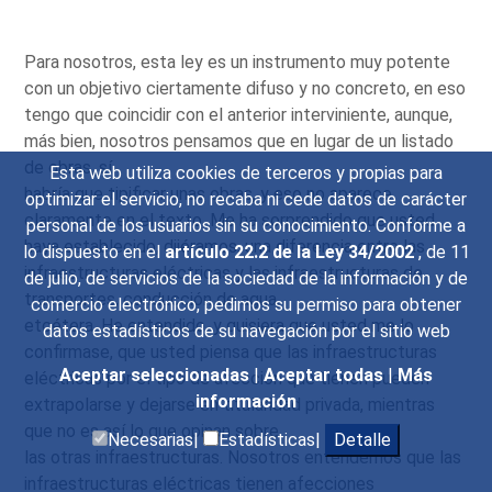
Para nosotros, esta ley es un instrumento muy potente
con un objetivo ciertamente difuso y no concreto, en eso
tengo que coincidir con el anterior interviniente, aunque,
más bien, nosotros pensamos que en lugar de un listado
de obras, sí
Esta web utiliza cookies de terceros y propias para
habría que tipificar unas obras, y eso no aparece
optimizar el servicio, no recaba ni cede datos de carácter
claramente en el texto. Me ha sorprendido que usted
personal de los usuarios sin su conocimiento. Conforme a
haya establecido, dijéramos, una diferencia entre las
lo dispuesto en el
artículo 22.2 de la Ley 34/2002
, de 11
infraestructuras eléctricas y las infraestructuras de
de julio, de servicios de la sociedad de la información y de
transportes, conducción de agua,
comercio electrónico, pedimos su permiso para obtener
etcétera. He entendido, y quisiera que usted me lo
datos estadísticos de su navegación por el sitio web
confirmase, que usted piensa que las infraestructuras
Aceptar seleccionadas
|
Aceptar todas
|
Más
eléctricas por el tipo de afección que tienen pueden
información
extrapolarse y dejarse en titularidad privada, mientras
que no es así lo que opinan sobre
Necesarias|
Estadísticas|
Detalle
las otras infraestructuras. Nosotros entendemos que las
infraestructuras eléctricas tienen afecciones