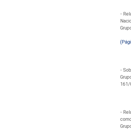
- Rel
Nacio
Grupo
(Pág
- Sob
Grupo
161/0
- Rel
como 
Grupo