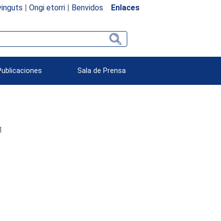
inguts
|
Ongi etorri
|
Benvidos
Enlaces
Publicaciones
Sala de Prensa
1