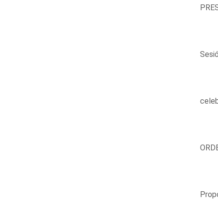
PRES
Sesi
celeb
ORDE
Propo