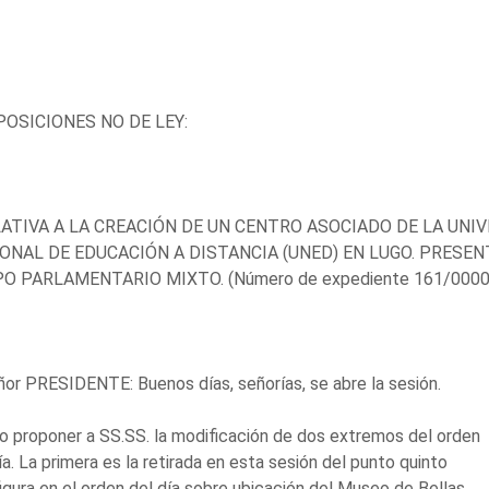
OSICIONES NO DE LEY:
LATIVA A LA CREACIÓN DE UN CENTRO ASOCIADO DE LA UNI
ONAL DE EDUCACIÓN A DISTANCIA (UNED) EN LUGO. PRESEN
O PARLAMENTARIO MIXTO. (Número de expediente 161/0000
ñor PRESIDENTE: Buenos días, señorías, se abre la sesión.
o proponer a SS.SS. la modificación de dos extremos del orden
ía. La primera es la retirada en esta sesión del punto quinto
igura en el orden del día sobre ubicación del Museo de Bellas