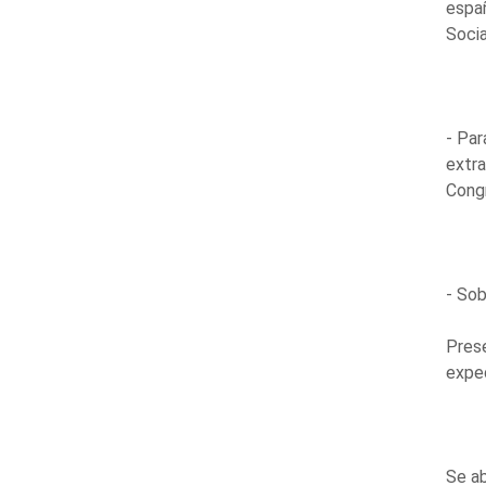
españ
Socia
- Par
extra
Congr
- Sob
Prese
exped
Se ab