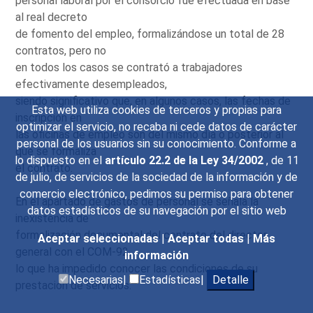
personal laboral por el consorcio fue efectuada en base
al real decreto
de fomento del empleo, formalizándose un total de 28
contratos, pero no
en todos los casos se contrató a trabajadores
efectivamente desempleados,
siendo significativo que, en algunos casos, las fechas de
Esta web utiliza cookies de terceros y propias para
inscripción en
optimizar el servicio, no recaba ni cede datos de carácter
las oficinas de empleo son del mismo día o posterior al
personal de los usuarios sin su conocimiento. Conforme a
que se formaliza
lo dispuesto en el
artículo 22.2 de la Ley 34/2002
, de 11
el contrato.
de julio, de servicios de la sociedad de la información y de
comercio electrónico, pedimos su permiso para obtener
En el apartado de gastos de personal se señala la
datos estadísticos de su navegación por el sitio web
inexistencia de
formalización documental del contrato del director
Aceptar seleccionadas
|
Aceptar todas
|
Más
general con el COM-92,
información
lo que ha impedido conocer las condiciones de su
Necesarias|
Estadísticas|
Detalle
prestación de servicios.