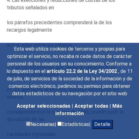
4. Las exenciones y reducciones de cuotas de los
tributos señalados en
los párrafos precedentes comprenderá la de los
recargos legalmente
autorizados sobre los mismos.
Esta web utiliza cookies de terceros y propias para
optimizar el servicio, no recaba ni cede datos de carácter
personal de los usuarios sin su conocimiento. Conforme a
5. Los contribuyentes que, teniendo derecho a los
lo dispuesto en el
artículo 22.2 de la Ley 34/2002
, de 11
beneficios establecidos
de julio, de servicios de la sociedad de la información y de
comercio electrónico, pedimos su permiso para obtener
en los apartados anteriores, hubieran satisfecho los
datos estadísticos de su navegación por el sitio web
recibos
Aceptar seleccionadas
|
Aceptar todas
|
Más
correspondientes al ejercicio de 1996, podrán pedir la
información
devolución de las
Necesarias|
Estadísticas|
Detalle
cantidades ingresadas.