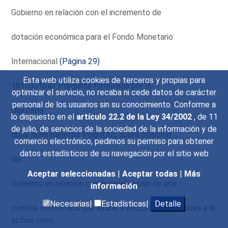
Gobierno en relación con el incremento de
dotación económica para el Fondo Monetario
Internacional
(Página 29)
Esta web utiliza cookies de terceros y propias para
181/001841 Pregunta formulada por la
optimizar el servicio, no recaba ni cede datos de carácter
personal de los usuarios sin su conocimiento. Conforme a
Diputada
lo dispuesto en el
artículo 22.2 de la Ley 34/2002
, de 11
de julio, de servicios de la sociedad de la información y de
doña Anna Balletbó Puig (GS), sobre posición
comercio electrónico, pedimos su permiso para obtener
datos estadísticos de su navegación por el sitio web
del
Aceptar seleccionadas
|
Aceptar todas
|
Más
Gobierno en relación con la celebración de una
información
Necesarias|
Estadísticas|
Detalle
cumbre económica que ayude a encontrar soluciones a la
actual crisis