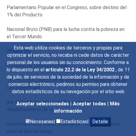
Parlamentario Popular en el Congreso, sobre destino del
1% del Producto
Nacional Bruto (PNB) para la lucha contra la pobreza en
el Tercer Mundo
Esta web utiliza cookies de terceros y propias para
(Página 32)
optimizar el servicio, no recaba ni cede datos de carácter
personal de los usuarios sin su conocimiento. Conforme a
Comisión de Infraestructuras
lo dispuesto en el
artículo 22.2 de la Ley 34/2002
, de 11
de julio, de servicios de la sociedad de la información y de
161/000184 Corrección de error de la Proposición no de
comercio electrónico, pedimos su permiso para obtener
Ley presentada
datos estadísticos de su navegación por el sitio web
por el Grupo Socialista del Congreso, relativa a
Aceptar seleccionadas
|
Aceptar todas
|
Más
desdoblamiento de la
información
Necesarias|
Estadísticas|
Detalle
carretera N-620, tramo Salamanca-Tordesillas, como
autovía libre de peaje