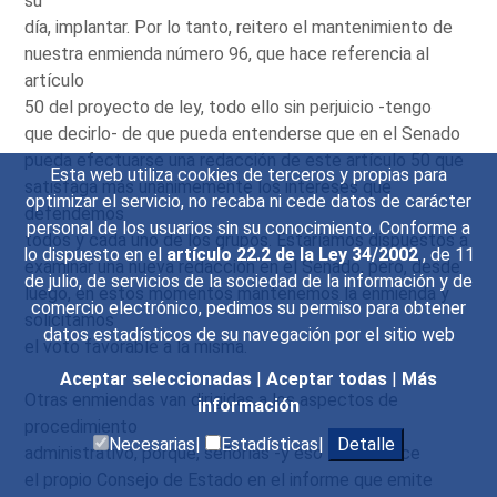
su
día, implantar. Por lo tanto, reitero el mantenimiento de
nuestra enmienda número 96, que hace referencia al
artículo
50 del proyecto de ley, todo ello sin perjuicio -tengo
que decirlo- de que pueda entenderse que en el Senado
pueda efectuarse una redacción de este artículo 50 que
Esta web utiliza cookies de terceros y propias para
satisfaga más unánimemente los intereses que
optimizar el servicio, no recaba ni cede datos de carácter
defendemos
personal de los usuarios sin su conocimiento. Conforme a
todos y cada uno de los grupos. Estaríamos dispuestos a
lo dispuesto en el
artículo 22.2 de la Ley 34/2002
, de 11
examinar una nueva redacción en el Senado, pero, desde
de julio, de servicios de la sociedad de la información y de
luego, en estos momentos mantenemos la enmienda y
comercio electrónico, pedimos su permiso para obtener
solicitamos
datos estadísticos de su navegación por el sitio web
el voto favorable a la misma.
Aceptar seleccionadas
|
Aceptar todas
|
Más
Otras enmiendas van dirigidas a los aspectos de
información
procedimiento
Necesarias|
Estadísticas|
Detalle
administrativo, porque, señorías -y eso lo reconoce
el propio Consejo de Estado en el informe que emite