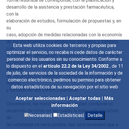
forma resumida se corresponde, con la planificación y
desarrollo de la asistencia y prestación farmacéutica,
con la
elaboración de estudios, formulación de propuestas y, en
su
caso, adopción de medidas relacionadas con la economía
de los medicamentos y productos sanitarios y, también,
Esta web utiliza cookies de terceros y propias para
con
optimizar el servicio, no recaba ni cede datos de carácter
la concesión, denegación, suspensión y revocación de la
personal de los usuarios sin su conocimiento. Conforme a
autorización de comercialización u homologación
lo dispuesto en el
artículo 22.2 de la Ley 34/2002
, de 11
sanitaria
de julio, de servicios de la sociedad de la información y de
de los productos sanitarios, cosméticos, productos de
comercio electrónico, pedimos su permiso para obtener
higiene
datos estadísticos de su navegación por el sitio web
y biocidas de uso clínico o personal.
Aceptar seleccionadas
|
Aceptar todas
|
Más
Obviamente, las mencionadas funciones conllevan el
información
desarrollo de otras sin las cuales la adecuada ejecución
Necesarias|
Estadísticas|
Detalle
de
las señaladas no sería posible. Así, será necesario que a