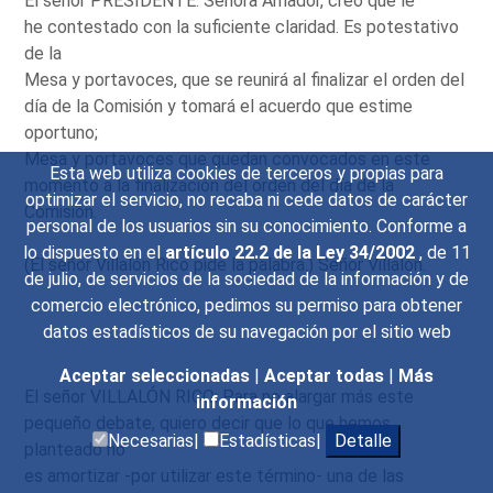
El señor PRESIDENTE: Señora Amador, creo que le
he contestado con la suficiente claridad. Es potestativo
de la
Mesa y portavoces, que se reunirá al finalizar el orden del
día de la Comisión y tomará el acuerdo que estime
oportuno;
Mesa y portavoces que quedan convocados en este
Esta web utiliza cookies de terceros y propias para
momento a la finalización del orden del día de la
optimizar el servicio, no recaba ni cede datos de carácter
Comisión.
personal de los usuarios sin su conocimiento. Conforme a
lo dispuesto en el
artículo 22.2 de la Ley 34/2002
, de 11
(El señor Villalón Rico pide la palabra.) Señor Villalón.
de julio, de servicios de la sociedad de la información y de
comercio electrónico, pedimos su permiso para obtener
datos estadísticos de su navegación por el sitio web
Aceptar seleccionadas
|
Aceptar todas
|
Más
El señor VILLALÓN RICO: Para no alargar más este
información
pequeño debate, quiero decir que lo que hemos
Necesarias|
Estadísticas|
Detalle
planteado no
es amortizar -por utilizar este término- una de las