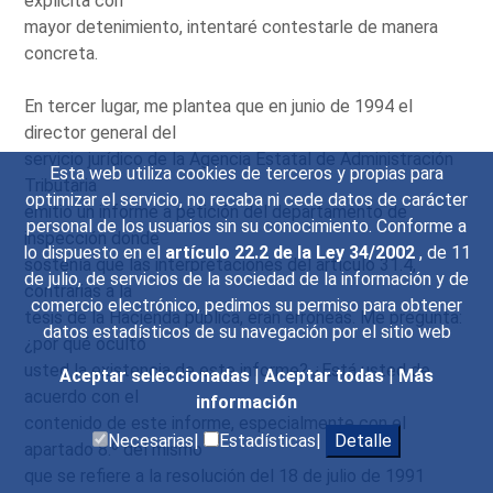
explicita con
mayor detenimiento, intentaré contestarle de manera
concreta.
En tercer lugar, me plantea que en junio de 1994 el
director general del
servicio jurídico de la Agencia Estatal de Administración
Esta web utiliza cookies de terceros y propias para
Tributaria
optimizar el servicio, no recaba ni cede datos de carácter
emitió un informe a petición del departamento de
personal de los usuarios sin su conocimiento. Conforme a
inspección donde
lo dispuesto en el
artículo 22.2 de la Ley 34/2002
, de 11
sostenía que las interpretaciones del artículo 31.4,
de julio, de servicios de la sociedad de la información y de
contrarias a la
comercio electrónico, pedimos su permiso para obtener
tesis de la Hacienda pública, eran erróneas. Me pregunta:
datos estadísticos de su navegación por el sitio web
¿por qué ocultó
usted la existencia de este informe? ¿Está usted de
Aceptar seleccionadas
|
Aceptar todas
|
Más
acuerdo con el
información
contenido de este informe, especialmente con el
Necesarias|
Estadísticas|
Detalle
apartado 8.º del mismo
que se refiere a la resolución del 18 de julio de 1991