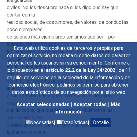
los guardias
civiles. No les descubro nada si les digo que hay que
contar con la
realidad social, de costumbres, de valores, de conductas
poco ejemplares
de quienes más ejemplares teníamos que ser --por
ejemplo, los políticos o
Esta web utiliza cookies de terceros y propias para
los banqueros o incluso los directores generales de la
optimizar el servicio, no recaba ni cede datos de carácter
Guardia Civil--,
personal de los usuarios sin su conocimiento. Conforme a
en fin, malos ejemplos por doquier, mucho dinero en poco
lo dispuesto en el
artículo 22.2 de la Ley 34/2002
, de 11
volumen, una
de julio, de servicios de la sociedad de la información y de
mochila, un pequeño paquete con un importantísimo valor
comercio electrónico, pedimos su permiso para obtener
añadido, por
datos estadísticos de su navegación por el sitio web
decirlo también de alguna forma, unas redes bien
organizadas, muy
Aceptar seleccionadas
|
Aceptar todas
|
Más
capilarizadas, que pueden conocer fácilmente las
información
necesidades, las
Necesarias|
Estadísticas|
Detalle
debilidades y los puntos flacos de quienes están
luchando contra el