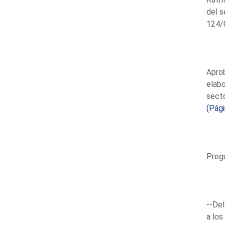
del s
124/
Aprob
elabo
secto
(Pág
Pregu
--Del
a los