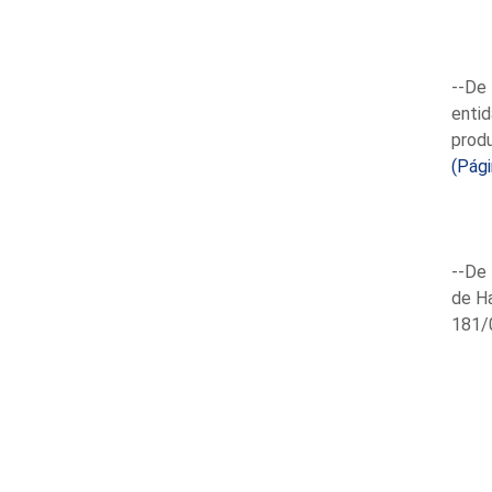
--De 
entid
produ
(Pág
--De 
de Ha
181/