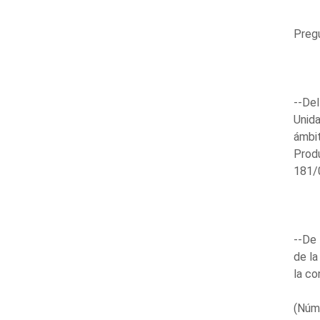
Preg
--Del
Unida
ámbit
Produ
181/
--De 
de la
la co
(Núm