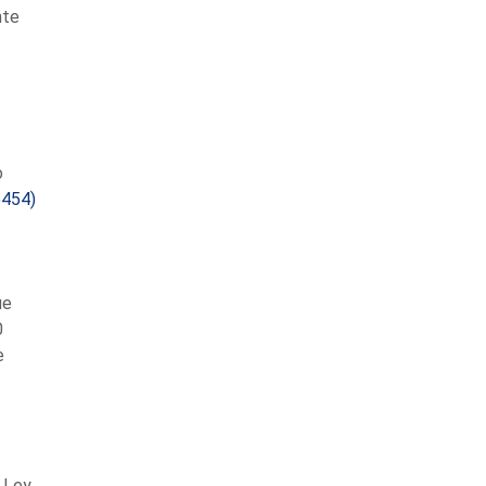
nte
o
5454)
ue
0
e
e Ley