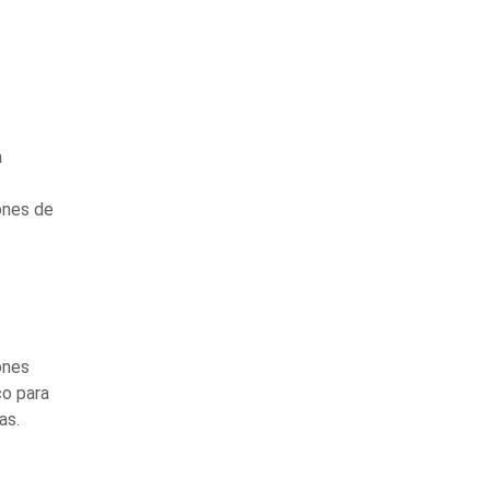
a
ones de
ones
co para
as.