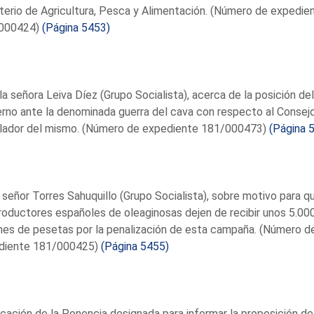
terio de Agricultura, Pesca y Alimentación. (Número de expedie
000424)
(Página 5453)
la señora Leiva Díez (Grupo Socialista), acerca de la posición del
rno ante la denominada guerra del cava con respecto al Consej
lador del mismo. (Número de expediente 181/000473)
(Página 
 señor Torres Sahuquillo (Grupo Socialista), sobre motivo para q
roductores españoles de oleaginosas dejen de recibir unos 5.00
nes de pesetas por la penalización de esta campaña. (Número d
diente 181/000425)
(Página 5455)
icación de la Ponencia designada para informar la proposición d