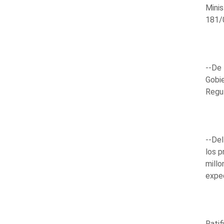
Minis
181/
--De 
Gobie
Regu
--Del
los p
millo
expe
Ratif