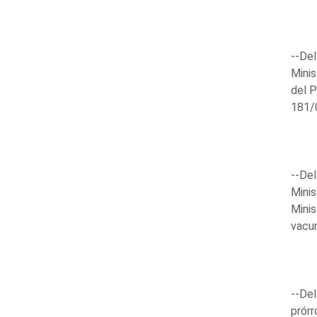
--Del
Minis
del P
181/
--Del
Minis
Minis
vacu
--Del
prórr