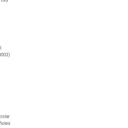
l
0003)
rolar
añoles