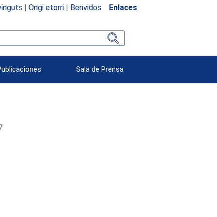
inguts
|
Ongi etorri
|
Benvidos
Enlaces
Publicaciones
Sala de Prensa
7