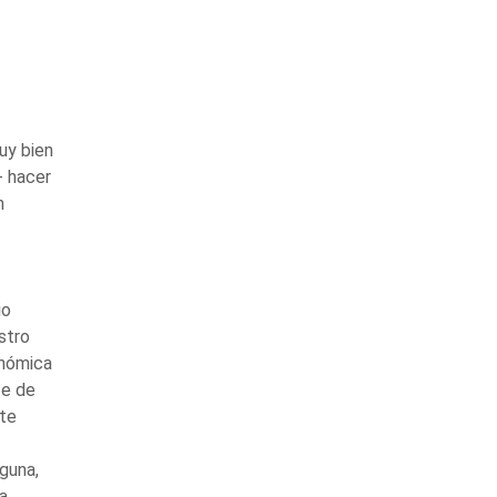
uy bien
- hacer
n
io
stro
onómica
te de
ste
guna,
a