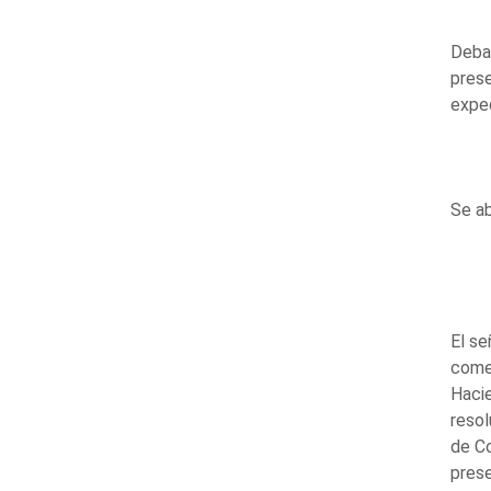
Debat
pres
expe
Se ab
El s
comen
Hacie
resol
de Co
prese