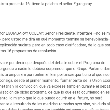
lista presenta 16, tiene la palabra el señor Eguiagaray.
ñor EGUIAGARAY UCELAY: Señor Presidente, intentaré --no sé m
, pero usted me dirá en qué momento termina su benevolencia-
xplicación sucinta, pero en todo caso clarificadora, de lo que so
ras 16 propuestas de resolución.
zaré por decir que después del debate sobre el Programa de
rgencia a nadie le debiera sorprender que el Grupo Parlamentar
lista empezara por reafirmar la importancia que tiene el que nue
consiga, desde el primer momento, formar parte de la Unión Ec
etaria y la convicción, que ya expresé también durante el deba
lización de dicho programa, de que lo que está ocurriendo en e
to, lo mismo que lo que pueda ocurrir en el futuro, no será
ente el resultado de las medidas tomadas ayer sino, sin duda al
s medidas tomadas ayer pero también anteayer y el día anterior 