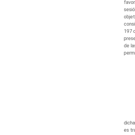
favor
sesió
objet
consi
197 d
prese
de la
perm
dicha
es tr