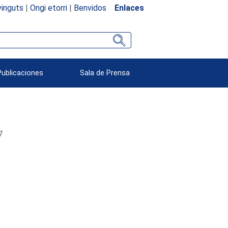
inguts
|
Ongi etorri
|
Benvidos
Enlaces
Publicaciones
Sala de Prensa
7