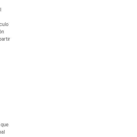
l
culo
ón
artir
 que
pal