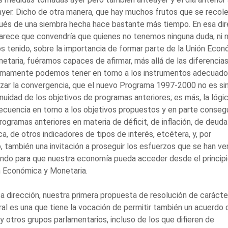
yer. Dicho de otra manera, que hay muchos frutos que se recol
és de una siembra hecha hace bastante más tiempo. En esa dir
rece que convendría que quienes no tenemos ninguna duda, ni n
 tenido, sobre la importancia de formar parte de la Unión Econ
etaria, fuéramos capaces de afirmar, más allá de las diferencia
timamente podemos tener en torno a los instrumentos adecuado
zar la convergencia, que el nuevo Programa 1997-2000 no es sin
nuidad de los objetivos de programas anteriores; es más, la lógi
cuencia en torno a los objetivos propuestos y en parte conseg
rogramas anteriores en materia de déficit, de inflación, de deuda
ca, de otros indicadores de tipos de interés, etcétera, y, por
, también una invitación a proseguir los esfuerzos que se han ve
ndo para que nuestra economía pueda acceder desde el principio
n Económica y Monetaria.
a dirección, nuestra primera propuesta de resolución de carácte
al es una que tiene la vocación de permitir también un acuerdo 
y otros grupos parlamentarios, incluso de los que difieren de