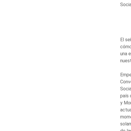
Socia
El se
cómo
una e
nuest
Empe
Conve
Socia
país 
y Mon
actua
momen
solam
de la