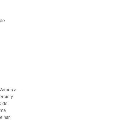
 de
 Vamos a
ercio y
s de
ama
Se han