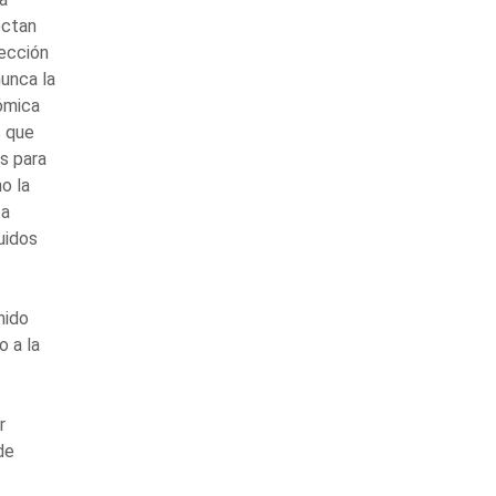
ectan
ección
unca la
ómica
s que
s para
o la
ca
uidos
nido
 a la
r
de