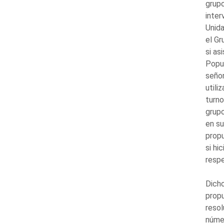
grupo
inter
Unida
el Gr
si as
Popul
señor
utili
turno
grupo
en su
propu
si hi
resp
Dicho
propu
resol
númer