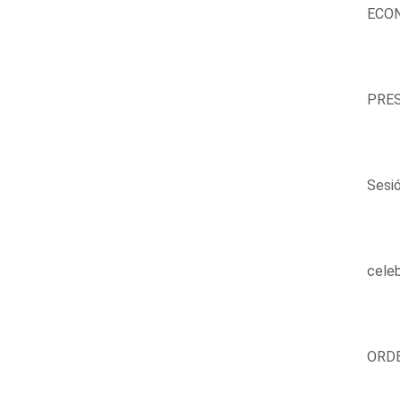
ECON
PRES
Sesi
celeb
ORDE