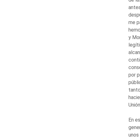
antea
despu
me pa
hemos
y Mon
legí
alcan
conti
conse
por p
públi
tanto
hacie
Unió
En es
gener
unos 