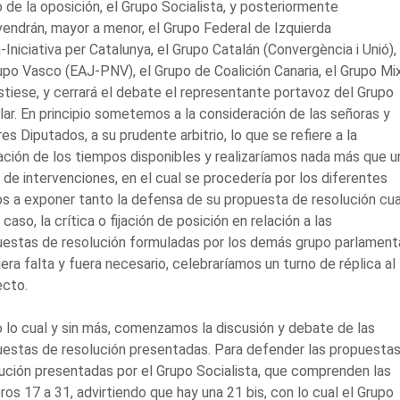
 de la oposición, el Grupo Socialista, y posteriormente
vendrán, mayor a menor, el Grupo Federal de Izquierda
-Iniciativa per Catalunya, el Grupo Catalán (Convergència i Unió),
upo Vasco (EAJ-PNV), el Grupo de Coalición Canaria, el Grupo Mi
istiese, y cerrará el debate el representante portavoz del Grupo
ar. En principio sometemos a la consideración de las señoras y
es Diputados, a su prudente arbitrio, lo que se refiere a la
zación de los tiempos disponibles y realizaríamos nada más que u
 de intervenciones, en el cual se procedería por los diferentes
s a exponer tanto la defensa de su propuesta de resolución cua
 caso, la crítica o fijación de posición en relación a las
estas de resolución formuladas por los demás grupo parlamenta
ciera falta y fuera necesario, celebraríamos un turno de réplica al
ecto.
 lo cual y sin más, comenzamos la discusión y debate de las
estas de resolución presentadas. Para defender las propuesta
ución presentadas por el Grupo Socialista, que comprenden las
os 17 a 31, advirtiendo que hay una 21 bis, con lo cual el Grupo