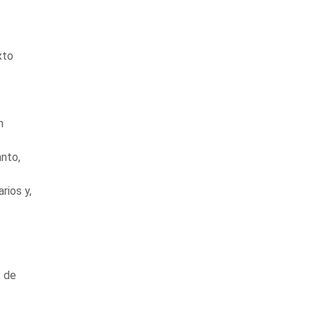
xto
n
nto,
rios y,
s de