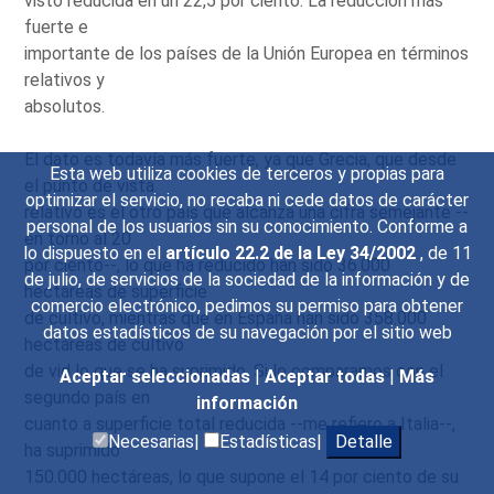
visto reducida en un 22,5 por ciento. La reducción más
fuerte e
importante de los países de la Unión Europea en términos
relativos y
absolutos.
El dato es todavía más fuerte, ya que Grecia, que desde
Esta web utiliza cookies de terceros y propias para
el punto de vista
optimizar el servicio, no recaba ni cede datos de carácter
relativo es el otro país que alcanza una cifra semejante --
personal de los usuarios sin su conocimiento. Conforme a
en torno al 20
lo dispuesto en el
artículo 22.2 de la Ley 34/2002
, de 11
por ciento--, lo que ha reducido han sido 36.000
de julio, de servicios de la sociedad de la información y de
hectáreas de superficie
comercio electrónico, pedimos su permiso para obtener
de cultivo, mientras que en España han sido 358.000
datos estadísticos de su navegación por el sitio web
hectáreas de cultivo
de vid lo que se ha suprimido. Si lo comparamos con el
Aceptar seleccionadas
|
Aceptar todas
|
Más
segundo país en
información
cuanto a superficie total reducida --me refiero a Italia--,
Necesarias|
Estadísticas|
Detalle
ha suprimido
150.000 hectáreas, lo que supone el 14 por ciento de su