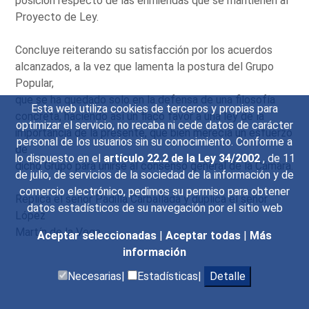
posición respecto de las enmiendas que se mantienen al
Proyecto de Ley.
Concluye reiterando su satisfacción por los acuerdos
alcanzados, a la vez que lamenta la postura del Grupo
Popular,
que se ha quedado solo en la defensa de una filosofía
Esta web utiliza cookies de terceros y propias para
concreta, haciendo así un flaco favor a una ley de la
optimizar el servicio, no recaba ni cede datos de carácter
importancia de la presente, que bien merecía un esfuerzo
personal de los usuarios sin su conocimiento. Conforme a
de
lo dispuesto en el
artículo 22.2 de la Ley 34/2002
, de 11
dicho Grupo para unirse al consenso general de la Cámara.
de julio, de servicios de la sociedad de la información y de
comercio electrónico, pedimos su permiso para obtener
Replica el señor Padilla Carballada y duplica el señor
datos estadísticos de su navegación por el sitio web
López
Martín de la Vega.
Aceptar seleccionadas
|
Aceptar todas
|
Más
información
Necesarias|
Estadísticas|
Detalle