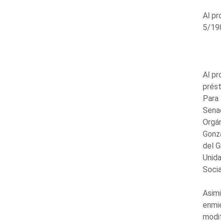
Al pr
5/198
Al pr
prés
Para 
Senad
Orgán
Gonzá
del G
Unida
Socia
Asimi
enmie
modif