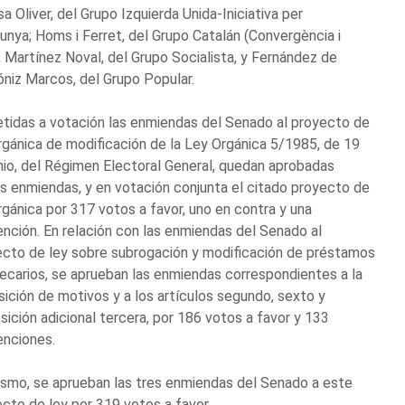
a Oliver, del Grupo Izquierda Unida-Iniciativa per
unya; Homs i Ferret, del Grupo Catalán (Convergència i
; Martínez Noval, del Grupo Socialista, y Fernández de
niz Marcos, del Grupo Popular.
idas a votación las enmiendas del Senado al proyecto de
rgánica de modificación de la Ley Orgánica 5/1985, de 19
nio, del Régimen Electoral General, quedan aprobadas
s enmiendas, y en votación conjunta el citado proyecto de
rgánica por 317 votos a favor, uno en contra y una
nción. En relación con las enmiendas del Senado al
cto de ley sobre subrogación y modificación de préstamos
ecarios, se aprueban las enmiendas correspondientes a la
ición de motivos y a los artículos segundo, sexto y
sición adicional tercera, por 186 votos a favor y 133
enciones.
smo, se aprueban las tres enmiendas del Senado a este
cto de ley por 319 votos a favor.