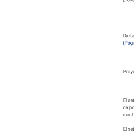
Dictá
(Pág
Proy
El se
da po
manti
El se