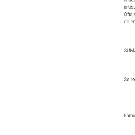
artic
Ofici
de e
SUM
Se re
Enmi