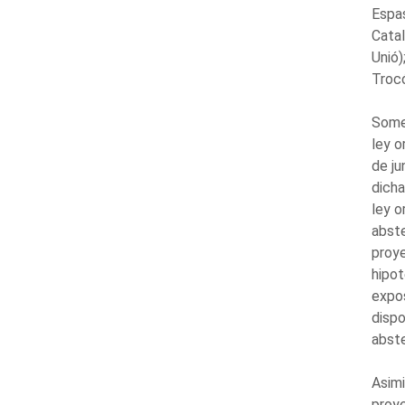
Espas
Catal
Unió)
Trocó
Somet
ley o
de ju
dicha
ley o
abste
proye
hipot
expos
dispo
abst
Asimi
proye