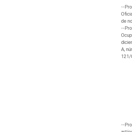
--Pr
Ofici
de n
--Pr
Ocup
dicie
A, nú
121/
--Pro
artíc