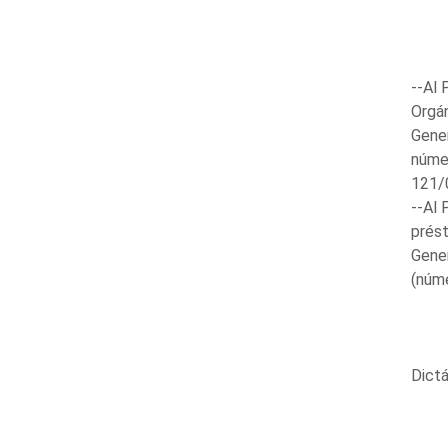
--Al 
Orgán
Gener
núme
121/
--Al 
prést
Gener
(núm
Dictá