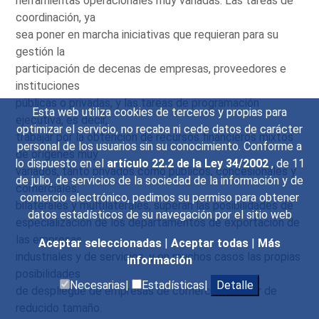
herramientas operacionales muy variadas. Las tareas de
coordinación, ya
sea poner en marcha iniciativas que requieran para su
gestión la
participación de decenas de empresas, proveedores e
instituciones
públicas o privadas, y las tareas de programación
Esta web utiliza cookies de terceros y propias para
ejecutiva, es decir,
optimizar el servicio, no recaba ni cede datos de carácter
trabajar por la obtención de recursos financieros mixtos
personal de los usuarios sin su conocimiento. Conforme a
de orígenes muy
lo dispuesto en el
artículo 22.2 de la Ley 34/2002
, de 11
variados, tanto privados como públicos, concesionales y
de julio, de servicios de la sociedad de la información y de
comerciales,
comercio electrónico, pedimos su permiso para obtener
bilaterales y multilaterales, superan las posibilidades de
datos estadísticos de su navegación por el sitio web
especialización de los departamentos de exportación de
las empresas
Aceptar seleccionadas
|
Aceptar todas
|
Más
industriales y de servicios, y en muchos casos las propias
información
posibilidades
Necesarias|
Estadísticas|
Detalle
de despliegue de empresas de comercio exterior de
reducido tamaño.