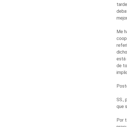
tarde
debat
mejor
Me ha
coope
refer
dicho
está 
de to
impli
Post
SS., 
que s
Por t
presu