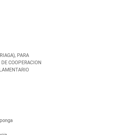
IAGA), PARA
 DE COOPERACION
ARLAMENTARIO
xponga
ncia