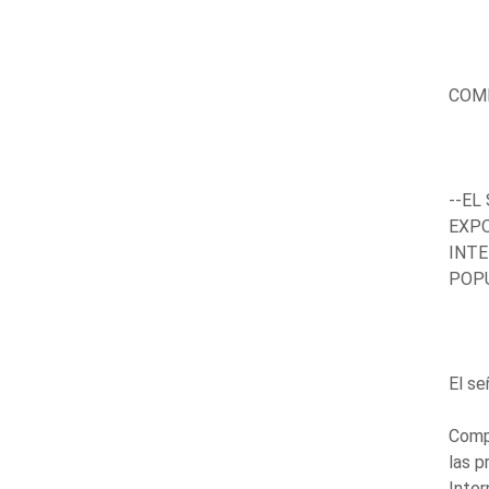
COM
--EL
EXPO
INTE
POPU
El se
Compa
las p
Inter