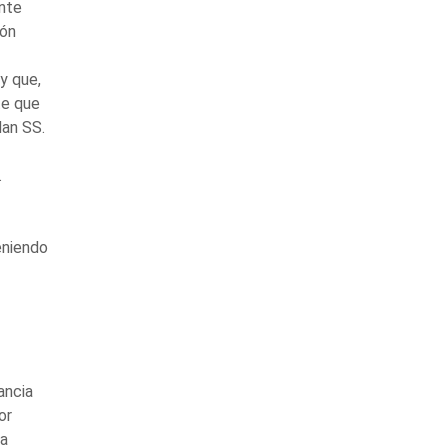
ente
ión
y que,
te que
an SS.
.
eniendo
ancia
or
ta