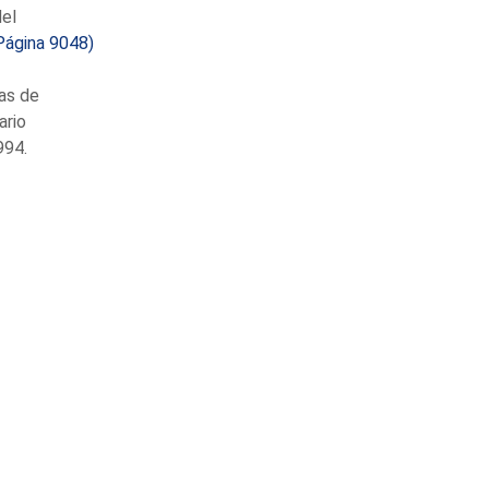
del
Página 9048)
as de
ario
994.