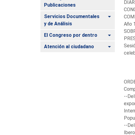
DIAR
Publicaciones
CONG
Alternar
Servicios Documentales
COM
y de Análisis
Año 
SOBR
Alternar
El Congreso por dentro
PRES
Sesió
Alternar
Atención al ciudadano
celeb
ORDE
Comp
--Del
expon
Inter
Popu
--Del
Ibero