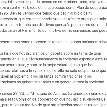
 una intervención, por lo menos en este primer turno, relativam
 para sentar las bases de lo que puede ser el Plan de cooperac
1995. Bien es verdad que tengo que decir, al inicio de mi
recencia, que estamos pendientes del trámite presupuestario 
anto, los extremos cuantitativos quedarán pendientes del deba
roduzca en el Parlamento con motivo de las enmiendas que pued
resentarnos como representantes de los grupos parlamentarios
staría que hoy iniciáramos un debate sobre un tema de gran
tancia, en el que afortunadamente la sociedad española está t
ran sensibilidad, y aportar la mejor voluntad para que las
iones relativas a la ayuda al desarrollo no sólo ocupen, sino que
upen al Gobierno, a las distintas administraciones, a las
izaciones no gubernamentales y en general a toda la sociedad.
saben SS. SS., el Ministerio de Asuntos Exteriores da una relev
a a esta Comisión de cooperación que hoy inicia su andadura. P
, para mí es un motivo de gran satisfacción poder estar aquí es