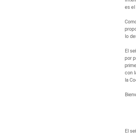
es el
Como 
propo
lo de
El se
por p
prime
con l
la Co
Bienv
El s