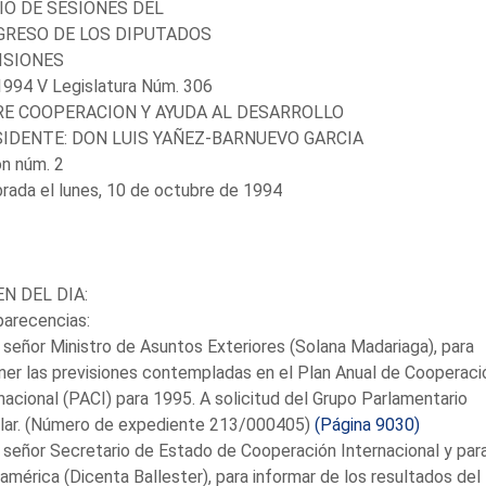
IO DE SESIONES DEL
RESO DE LOS DIPUTADOS
ISIONES
1994 V Legislatura Núm. 306
E COOPERACION Y AYUDA AL DESARROLLO
IDENTE: DON LUIS YAÑEZ-BARNUEVO GARCIA
n núm. 2
rada el lunes, 10 de octubre de 1994
N DEL DIA:
arecencias:
 señor Ministro de Asuntos Exteriores (Solana Madariaga), para
er las previsiones contempladas en el Plan Anual de Cooperaci
nacional (PACI) para 1995. A solicitud del Grupo Parlamentario
lar. (Número de expediente 213/000405)
(Página 9030)
 señor Secretario de Estado de Cooperación Internacional y par
américa (Dicenta Ballester), para informar de los resultados del