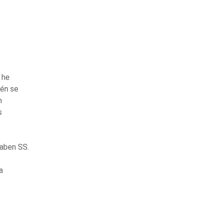
 he
ién se
n
s
aben SS.
a