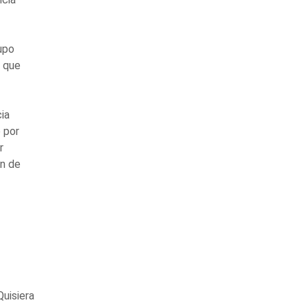
upo
s que
cia
 por
r
én de
uisiera