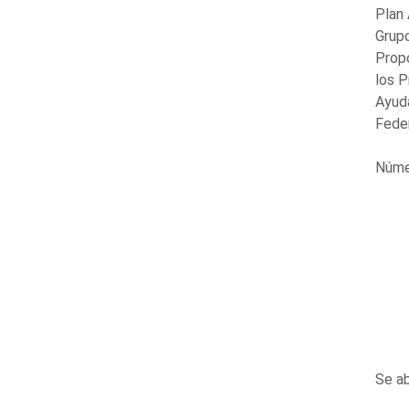
Plan 
Grup
Propo
los P
Ayuda
Feder
Núme
Se ab