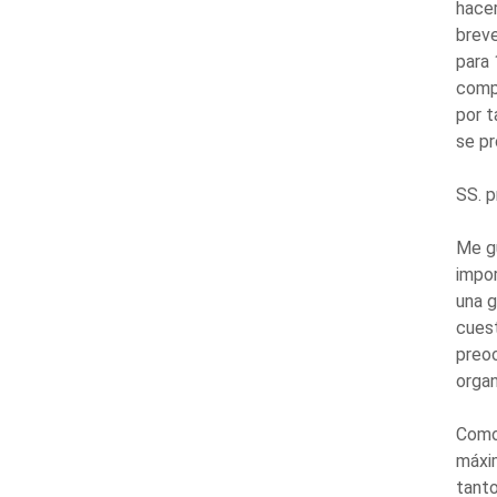
hacer
breve
para 
compa
por t
se p
SS. p
Me gu
impor
una g
cuest
preoc
organ
Como 
máxim
tanto