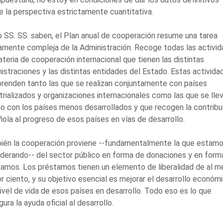
 la perspectiva estrictamente cuantitativa.
SS. SS. saben, el Plan anual de cooperación resume una tarea
amente compleja de la Administración. Recoge todas las activi
teria de cooperación internacional que tienen las distintas
istraciones y las distintas entidades del Estado. Estas activida
enden tanto las que se realizan conjuntamente con países
trializados y organizaciones internacionales como las que se lle
o con los países menos desarrollados y que recogen la contribu
ola al progreso de esos países en vías de desarrollo.
ién la cooperación proviene --fundamentalmente la que estam
derando-- del sector público en forma de donaciones y en form
amos. Los préstamos tienen un elemento de liberalidad de al m
r ciento, y su objetivo esencial es mejorar el desarrollo económ
nivel de vida de esos países en desarrollo. Todo eso es lo que
gura la ayuda oficial al desarrollo.