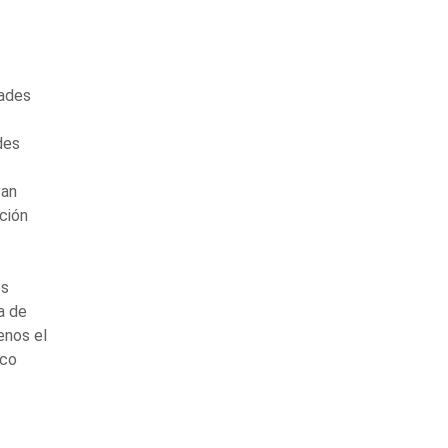
dades
des
van
ción
os
a de
enos el
ico