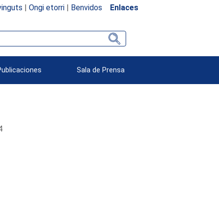
inguts
|
Ongi etorri
|
Benvidos
Enlaces
Publicaciones
Sala de Prensa
4