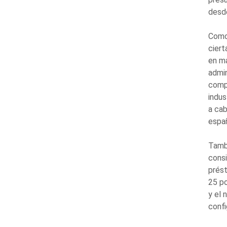
desde
Como 
ciert
en ma
admin
compr
indus
a cab
españ
Tamb
consi
prést
25 po
y el 
confi