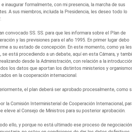
 e inaugurar formalmente, con mi presencia, la marcha de sus
es. A sus miembros, incluida la Presidencia, les deseo todo lo
.
n convocado SS. SS. para que les informara sobre el Plan de
ración y las previsiones para el año 1995. En primer lugar debo
irme a su estado de concepción. En este momento, como ya les
, se está procediendo a un debate, aquí en esta Cámara, y tamb
realizando desde la Administración, con relación a la introducció
dos los datos que aportan los distintos ministerios y organismo
cados en la cooperación internacional.
eriormente, el plan deberá ser aprobado procesalmente, como s
por la Comisión Interministerial de Cooperación Internacional, par
e eleve al Consejo de Ministros para su posterior aprobación.
odo ello, y porque no está ultimado ese proceso de negociación
puestaria, no estoy en condiciones de dar los datos definitivos