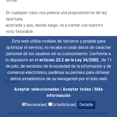
Social.
En cualquier caso, nos parece una proposición no de ley
oportuna,
acertada y que, desde luego, va a contar con nuestro
voto favorable.
Esta web utiliza cookies de terceros y propias para
optimizar el servicio, no recaba ni cede datos de carácter
personal de los usuarios sin su conocimiento. Conforme a
lo dispuesto en el
artículo 22.2 de la Ley 34/2002
, de 11
El señor PRESIDENTE: En nombre del Grupo
de julio, de servicios de la sociedad de la información y de
Parlamentario de Izquierda
comercio electrónico, pedimos su permiso para obtener
Unida-Iniciativa per Catalunya, el señor Andréu tiene la
datos estadísticos de su navegación por el sitio web
palabra.
Aceptar seleccionadas
|
Aceptar todas
|
Más
información
Necesarias|
Estadísticas|
Detalle
El señor ANDREU ANDREU: Con brevedad voy a exponer