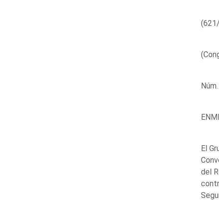
(621
(Cong
Núm.
ENM
El Gr
Conve
del 
contr
Segur