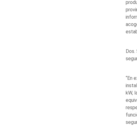
produ
provi
infor
acoge
estab
Dos. 
segun
“En e
insta
kW, l
equiv
respe
funci
segu