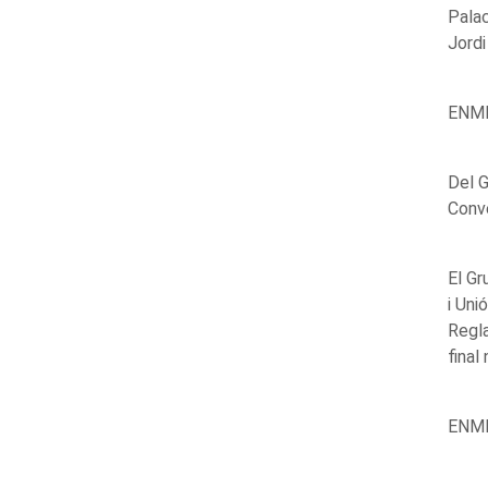
Palac
Jordi
ENMI
Del G
Conve
El Gr
i Uni
Regla
final
ENM