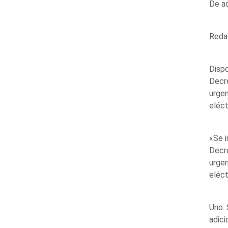
De ad
Reda
Dispo
Decre
urgen
eléct
«Se i
Decre
urgen
eléct
Uno. 
adici