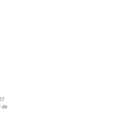
07
y de