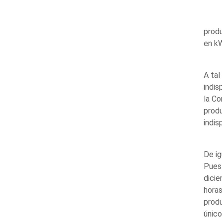
produ
en kW
A tal
indis
la Co
produ
indis
De ig
Puest
dicie
horas
produ
único