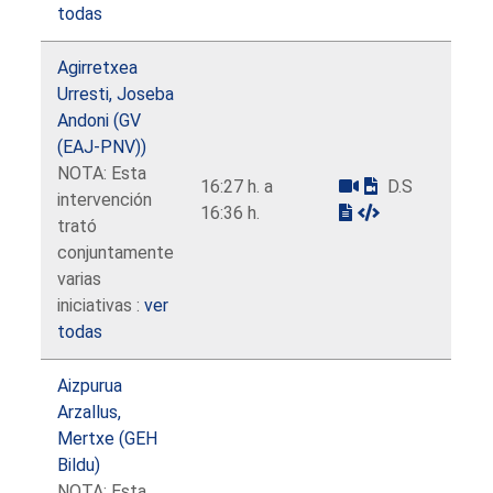
todas
Agirretxea
Urresti, Joseba
Andoni (GV
(EAJ-PNV))
NOTA: Esta
16:27 h. a
D.S
intervención
16:36 h.
trató
conjuntamente
varias
iniciativas :
ver
todas
Aizpurua
Arzallus,
Mertxe (GEH
Bildu)
NOTA: Esta