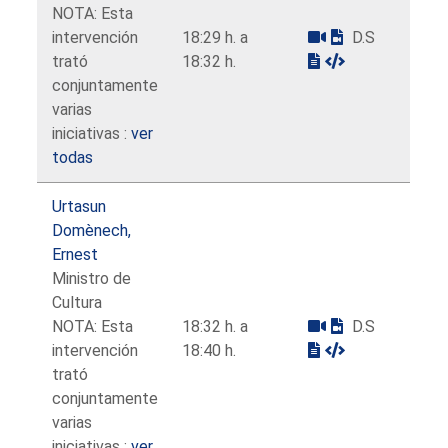
NOTA: Esta
intervención
18:29 h. a
D.S
trató
18:32 h.
conjuntamente
varias
iniciativas :
ver
todas
Urtasun
Domènech,
Ernest
Ministro de
Cultura
NOTA: Esta
18:32 h. a
D.S
intervención
18:40 h.
trató
conjuntamente
varias
iniciativas :
ver