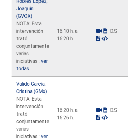
Robles López,
Joaquín
(GVOX)
NOTA: Esta
intervención
16:10 h. a
D.S
trató
16:20 h.
conjuntamente
varias
iniciativas :
ver
todas
Valido García,
Cristina (GMx)
NOTA: Esta
intervención
16:20 h. a
D.S
trató
16:26 h.
conjuntamente
varias
iniciativas :
ver