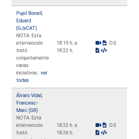
Pujol Bonell,
Eduard
(GJxCAT)
NOTA: Esta
intervención
18:19 h. a
D.S
trató
18:22 h.
conjuntamente
varias
iniciativas :
ver
todas
Álvaro Vidal,
Francesc-
Marc (GR)
NOTA: Esta
intervención
18:22 h. a
D.S
trató
18:26 h.