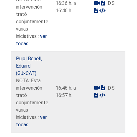
16:36 h. a
D.S
intervención
16:46 h.
trató
conjuntamente
varias
iniciativas :
ver
todas
Pujol Bonell,
Eduard
(GJxCAT)
NOTA: Esta
intervención
16:46 h. a
D.S
trató
16:57 h.
conjuntamente
varias
iniciativas :
ver
todas