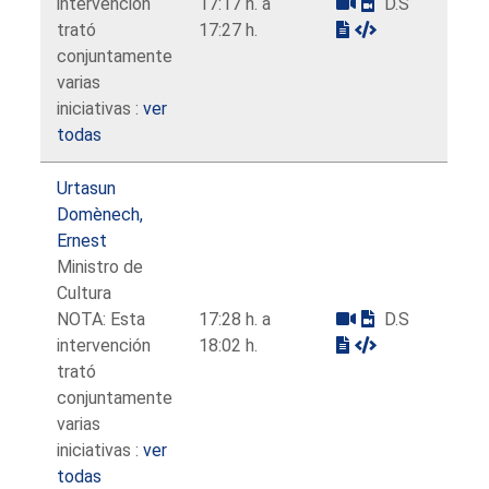
intervención
17:17 h. a
D.S
trató
17:27 h.
conjuntamente
varias
iniciativas :
ver
todas
Urtasun
Domènech,
Ernest
Ministro de
Cultura
NOTA: Esta
17:28 h. a
D.S
intervención
18:02 h.
trató
conjuntamente
varias
iniciativas :
ver
todas