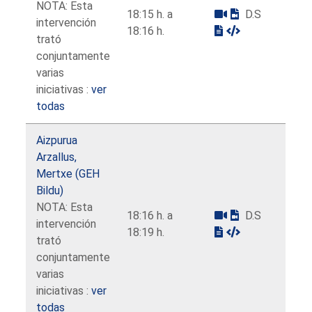
NOTA: Esta
18:15 h. a
D.S
intervención
18:16 h.
trató
conjuntamente
varias
iniciativas :
ver
todas
Aizpurua
Arzallus,
Mertxe (GEH
Bildu)
NOTA: Esta
18:16 h. a
D.S
intervención
18:19 h.
trató
conjuntamente
varias
iniciativas :
ver
todas