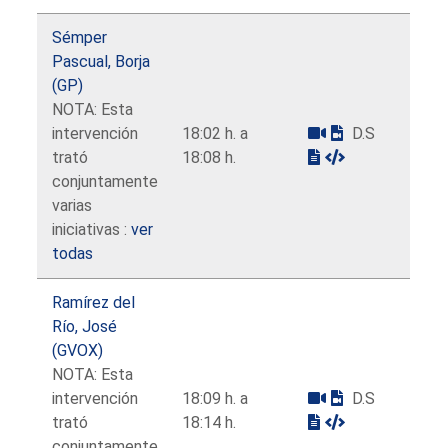
Sémper
Pascual, Borja
(GP)
NOTA: Esta
intervención
18:02 h. a
D.S
trató
18:08 h.
conjuntamente
varias
iniciativas :
ver
todas
Ramírez del
Río, José
(GVOX)
NOTA: Esta
intervención
18:09 h. a
D.S
trató
18:14 h.
conjuntamente