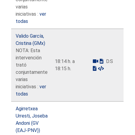
varias
iniciativas :
ver
todas
Valido García,
Cristina (GMx)
NOTA: Esta
intervención
18:14 h. a
D.S
trató
18:15 h.
conjuntamente
varias
iniciativas :
ver
todas
Agirretxea
Urresti, Joseba
Andoni (GV
(EAJ-PNV))