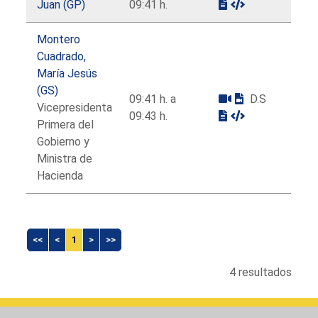
Juan (GP)
09:41 h.
Montero
Cuadrado,
María Jesús
(GS)
09:41 h. a
D.S
Vicepresidenta
09:43 h.
Primera del
Gobierno y
Ministra de
Hacienda
<<
<
1
>
>>
4 resultados