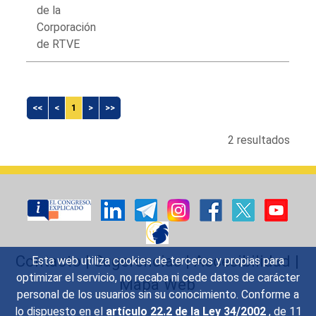
de la
Corporación
de RTVE
<<
<
1
>
>>
2 resultados
Contacto
|
Sugerencias
|
Accesibilidad
|
Esta web utiliza cookies de terceros y propias para
optimizar el servicio, no recaba ni cede datos de carácter
Mapa Web
personal de los usuarios sin su conocimiento. Conforme a
lo dispuesto en el
artículo 22.2 de la Ley 34/2002
, de 11