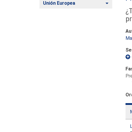
Alternar
Unión Europea
¿T
p
Au
Ma
Se
Fa
Pr
Or