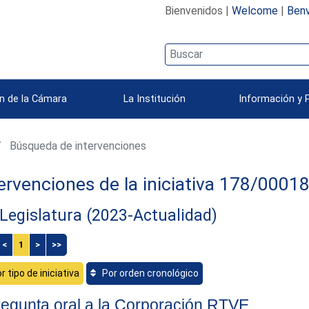
Bienvenidos |
Welcome
|
Benv
n de la Cámara
La Institución
Información y 
Búsqueda de intervenciones
ervenciones de la iniciativa 178/0001
Legislatura (2023-Actualidad)
<
1
>
>>
r tipo de iniciativa
Por orden cronológico
egunta oral a la Corporación RTVE.