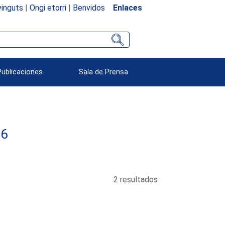
inguts
|
Ongi etorri
|
Benvidos
Enlaces
Publicaciones
Sala de Prensa
86
2 resultados