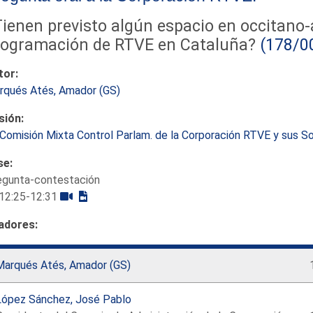
ienen previsto algún espacio en occitano-
rogramación de RTVE en Cataluña?
(178/0
tor:
rqués Atés, Amador (GS)
sión:
Comisión Mixta Control Parlam. de la Corporación RTVE y sus 
se:
egunta-contestación
12:25-12:31
adores:
Marqués Atés, Amador (GS)
López Sánchez, José Pablo