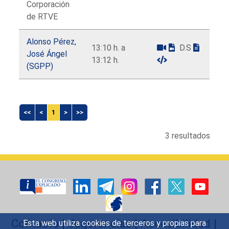
Corporación
de RTVE
Alonso Pérez,
13:10 h. a
D.S
José Ángel
13:12 h.
(SGPP)
<<
<
1
>
>>
3 resultados
Contacto
|
Sugerencias
|
Accesibilidad
|
Esta web utiliza cookies de terceros y propias para