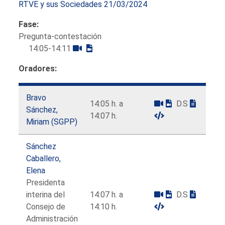
RTVE y sus Sociedades 21/03/2024
Fase:
Pregunta-contestación
14:05-14:11
Oradores:
Bravo
14:05 h. a
D.S
Sánchez,
14:07 h.
Miriam (SGPP)
Sánchez
Caballero,
Elena
Presidenta
interina del
14:07 h. a
D.S
Consejo de
14:10 h.
Administración