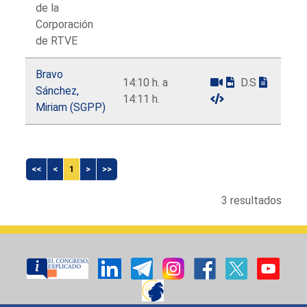
de la
Corporación
de RTVE
Bravo
14:10 h. a
D.S
Sánchez,
14:11 h.
Miriam (SGPP)
<<
<
1
>
>>
3 resultados