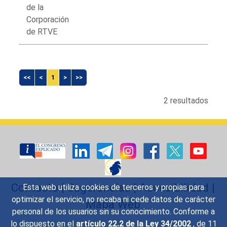
de la
Corporación
de RTVE
<<
<
1
>
>>
2 resultados
Contacto
|
Sugerencias
|
Accesibilidad
|
Esta web utiliza cookies de terceros y propias para
optimizar el servicio, no recaba ni cede datos de carácter
Mapa Web
personal de los usuarios sin su conocimiento. Conforme a
lo dispuesto en el
artículo 22.2 de la Ley 34/2002
, de 11