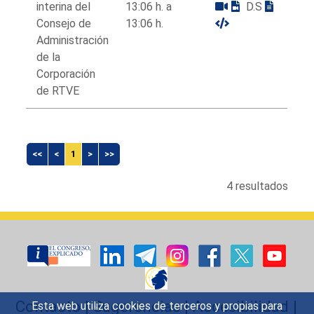
interina del
13:06 h. a
D.S
Consejo de
13:06 h.
Administración
de la
Corporación
de RTVE
<<
<
1
>
>>
4 resultados
Contacto
|
Sugerencias
|
Accesibilidad
|
Esta web utiliza cookies de terceros y propias para