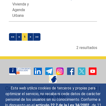
Vivienda y
Agenda
Urbana
<<
<
1
>
>>
2 resultados
Contacto
|
Sugerencias
|
Accesibilidad
|
Esta web utiliza cookies de terceros y propias para
optimizar el servicio, no recaba ni cede datos de carácter
Mapa Web
personal de los usuarios sin su conocimiento. Conforme a
lo dispuesto en el
artículo 22.2 de la Ley 34/2002
, de 11