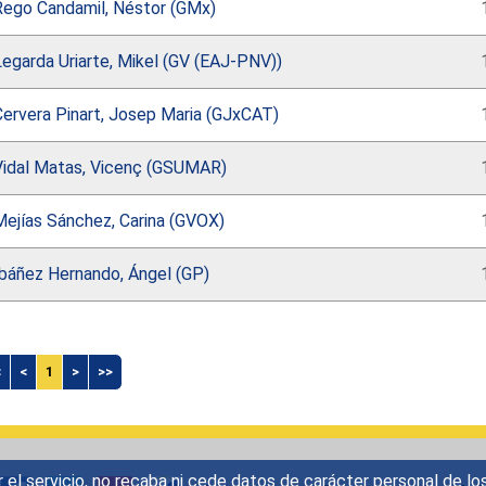
Rego Candamil, Néstor (GMx)
egarda Uriarte, Mikel (GV (EAJ-PNV))
Cervera Pinart, Josep Maria (GJxCAT)
Vidal Matas, Vicenç (GSUMAR)
Mejías Sánchez, Carina (GVOX)
Ibáñez Hernando, Ángel (GP)
<
<
1
>
>>
r el servicio, no recaba ni cede datos de carácter personal de lo