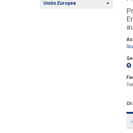
Alternar
Unión Europea
Pr
Em
a
Au
Gru
Se
Fa
De
Or
J