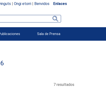
inguts
|
Ongi etorri
|
Benvidos
Enlaces
Publicaciones
Sala de Prensa
16
7 resultados