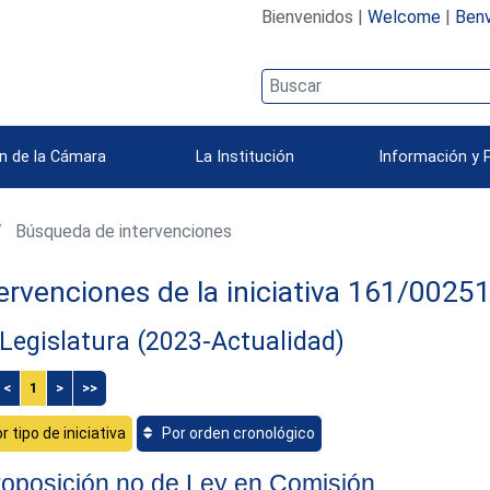
Bienvenidos |
Welcome
|
Benv
n de la Cámara
La Institución
Información y 
Búsqueda de intervenciones
ervenciones de la iniciativa 161/0025
Legislatura (2023-Actualidad)
<
1
>
>>
r tipo de iniciativa
Por orden cronológico
oposición no de Ley en Comisión.