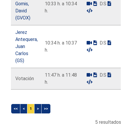
Gomis,
10:33 h. a 10:34
D.S
David
h.
(GVOX)
Jerez
Antequera,
10:34 h. a 10:37
D.S
Juan
h.
Carlos
(GS)
11:47 h. a 11:48
D.S
Votación
h.
<<
<
1
>
>>
5 resultados