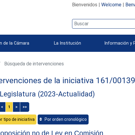
Bienvenidos |
Welcome
|
Benv
n de la Cámara
La Institución
Información y 
Búsqueda de intervenciones
ervenciones de la iniciativa 161/0013
Legislatura (2023-Actualidad)
<
1
>
>>
r tipo de iniciativa
Por orden cronológico
oposición no de Ley en Comisión.