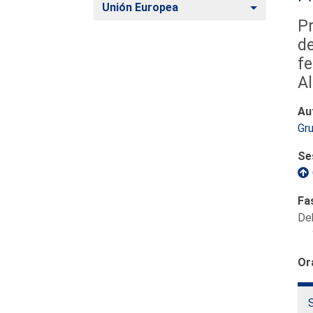
Alternar
Unión Europea
Pr
de
fe
Al
Au
Gru
Se
Fa
De
Or