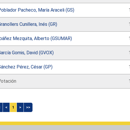
Poblador Pacheco, María Araceli (GS)
ranollers Cunillera, Inés (GR)
Ibáñez Mezquita, Alberto (GSUMAR)
García Gomis, David (GVOX)
Sánchez Pérez, César (GP)
Votación
<
<
1
>
>>