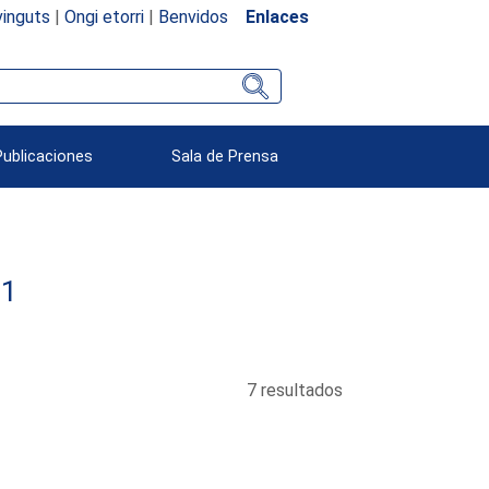
inguts
|
Ongi etorri
|
Benvidos
Enlaces
Publicaciones
Sala de Prensa
91
7 resultados