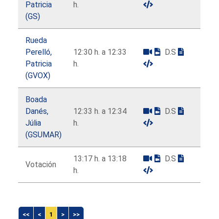
Patricia
h.
(GS)
Rueda
Perelló,
12:30 h. a 12:33
D.S
Patricia
h.
(GVOX)
Boada
Danés,
12:33 h. a 12:34
D.S
Júlia
h.
(GSUMAR)
13:17 h. a 13:18
D.S
Votación
h.
<<
<
1
>
>>