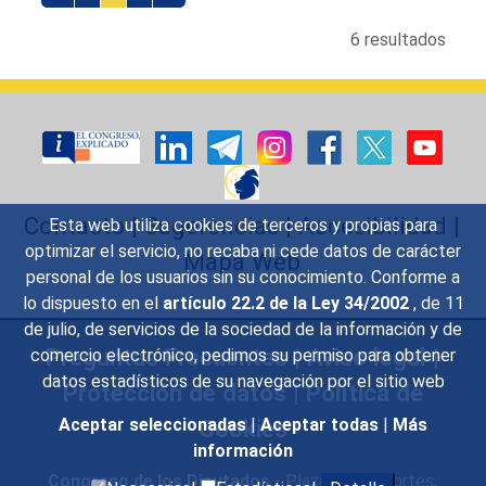
6 resultados
Contacto
|
Sugerencias
|
Accesibilidad
|
Esta web utiliza cookies de terceros y propias para
optimizar el servicio, no recaba ni cede datos de carácter
Mapa Web
personal de los usuarios sin su conocimiento. Conforme a
lo dispuesto en el
artículo 22.2 de la Ley 34/2002
, de 11
de julio, de servicios de la sociedad de la información y de
Preguntas Frecuentes
|
Aviso legal
|
comercio electrónico, pedimos su permiso para obtener
datos estadísticos de su navegación por el sitio web
Protección de datos
|
Política de
Cookies
Aceptar seleccionadas
|
Aceptar todas
|
Más
información
Congreso de los Diputados
- Plaza de las Cortes,