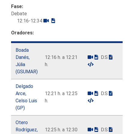
Fase:
Debate
12:16-12:34
Oradores:
Boada
Danés,
12:16 h. a 12:21
D.S
Júlia
h.
(GSUMAR)
Delgado
Arce,
12:21 h. a 12:25
D.S
Celso Luis
h.
(GP)
Otero
Rodríguez,
12:25 h. a 12:30
D.S