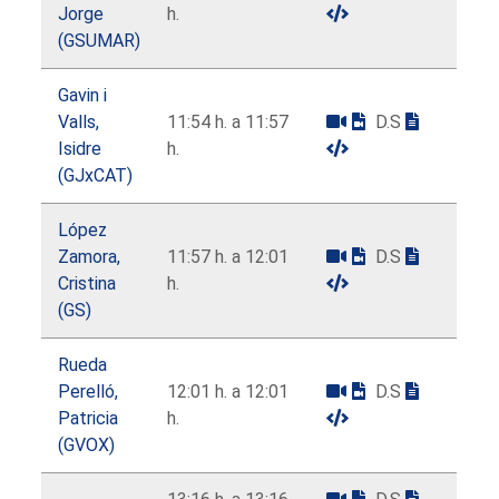
Jorge
h.
(GSUMAR)
Gavin i
Valls,
11:54 h. a 11:57
D.S
Isidre
h.
(GJxCAT)
López
Zamora,
11:57 h. a 12:01
D.S
Cristina
h.
(GS)
Rueda
Perelló,
12:01 h. a 12:01
D.S
Patricia
h.
(GVOX)