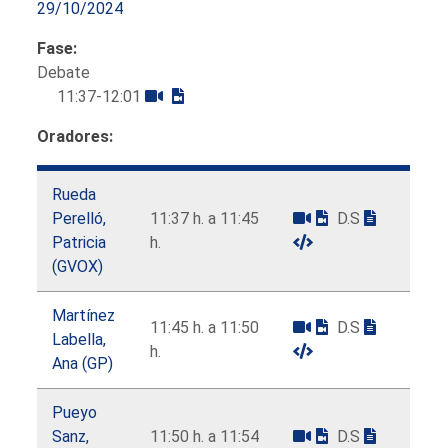
29/10/2024
Fase:
Debate
11:37-12:01
Oradores:
Rueda
Perelló,
11:37 h. a 11:45
D.S
Patricia
h.
(GVOX)
Martínez
11:45 h. a 11:50
D.S
Labella,
h.
Ana (GP)
Pueyo
Sanz,
11:50 h. a 11:54
D.S