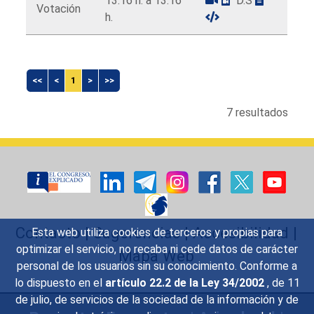
13:16 h. a 13:16
D.S
Votación
h.
<<
<
1
>
>>
7 resultados
Contacto
|
Sugerencias
|
Accesibilidad
|
Esta web utiliza cookies de terceros y propias para
optimizar el servicio, no recaba ni cede datos de carácter
Mapa Web
personal de los usuarios sin su conocimiento. Conforme a
lo dispuesto en el
artículo 22.2 de la Ley 34/2002
, de 11
de julio, de servicios de la sociedad de la información y de