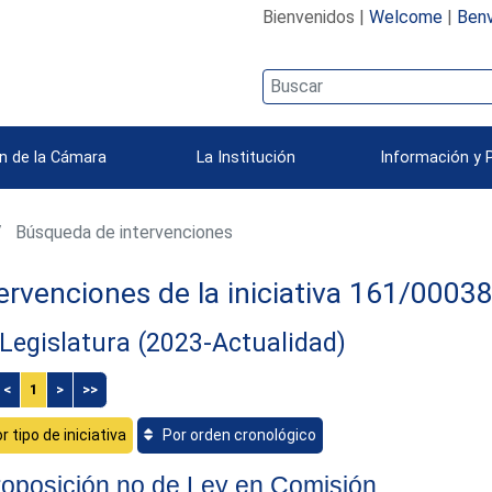
Bienvenidos |
Welcome
|
Benv
n de la Cámara
La Institución
Información y 
Búsqueda de intervenciones
ervenciones de la iniciativa 161/0003
Legislatura (2023-Actualidad)
<
1
>
>>
r tipo de iniciativa
Por orden cronológico
oposición no de Ley en Comisión.