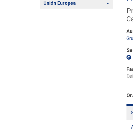
Alternar
Unión Europea
Pr
Ca
Au
Gru
Se
Fa
De
Or
S