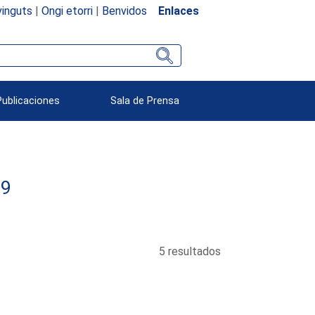
inguts
|
Ongi etorri
|
Benvidos
Enlaces
Publicaciones
Sala de Prensa
89
5 resultados