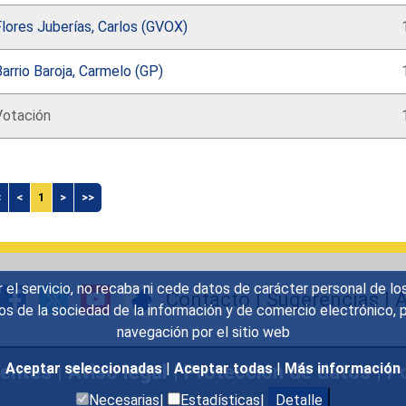
lores Juberías, Carlos (GVOX)
arrio Baroja, Carmelo (GP)
Votación
<
<
1
>
>>
r el servicio, no recaba ni cede datos de carácter personal de lo
Contacto
|
Sugerencias
|
A
icios de la sociedad de la información y de comercio electrónic
navegación por el sitio web
uentes
|
Aviso legal
|
Protección de datos
|
Po
Aceptar seleccionadas
|
Aceptar todas
|
Más información
Necesarias|
Estadísticas|
Detalle