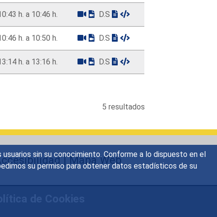
10:43 h. a 10:46 h.
D.S
10:46 h. a 10:50 h.
D.S
13:14 h. a 13:16 h.
D.S
5 resultados
s usuarios sin su conocimiento. Conforme a lo dispuesto en el
ccesibilidad
|
Mapa Web
o, pedimos su permiso para obtener datos estadísticos de su
lítica de Cookies