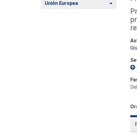
Alternar
Unión Europea
Pr
pr
re
Au
Gru
Se
Fa
De
Or