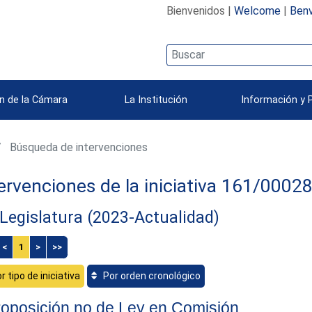
Bienvenidos |
Welcome
|
Benv
n de la Cámara
La Institución
Información y 
Búsqueda de intervenciones
ervenciones de la iniciativa 161/0002
Legislatura (2023-Actualidad)
<
1
>
>>
r tipo de iniciativa
Por orden cronológico
oposición no de Ley en Comisión.