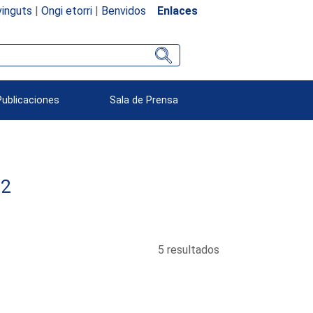
inguts
|
Ongi etorri
|
Benvidos
Enlaces
Publicaciones
Sala de Prensa
82
5 resultados