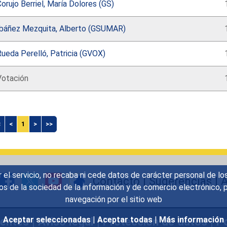
orujo Berriel, María Dolores (GS)
Ibáñez Mezquita, Alberto (GSUMAR)
ueda Perelló, Patricia (GVOX)
Votación
<
<
1
>
>>
r el servicio, no recaba ni cede datos de carácter personal de lo
Contacto
|
Sugerencias
|
A
icios de la sociedad de la información y de comercio electrónic
navegación por el sitio web
uentes
|
Aviso legal
|
Protección de datos
|
Po
Aceptar seleccionadas
|
Aceptar todas
|
Más información